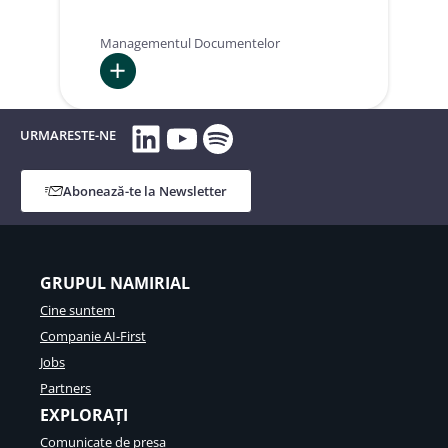
și
digital
Managementul Documentelor
:
LinkedIn
YouTube
Spotify
Ortoromi Società
URMARESTE-NE
Cooperativa
Agricola
Abonează-te la Newsletter
GRUPUL NAMIRIAL
Cine suntem
Companie AI-First
Jobs
Partners
EXPLORAȚI
Comunicate de presa