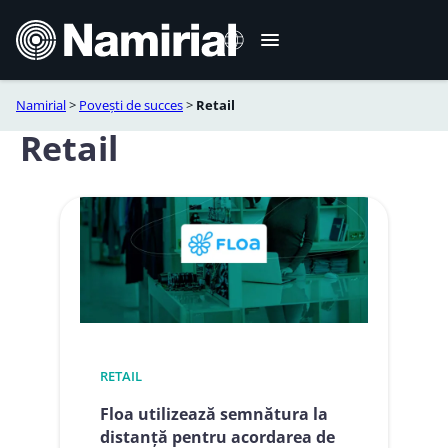
Sari
la
conținut
Namirial
>
Povești de succes
>
Retail
Italiano
Retail
English
Deutsch
Français
Español
Português
RETAIL
Floa utilizează semnătura la
distanță pentru acordarea de