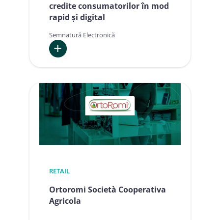
credite consumatorilor în mod
rapid și digital
Semnatură Electronică
:
Floa
utilizează
semnătura
la
distanță
pentru
acordarea
de
credite
RETAIL
consumatorilor
Ortoromi Società Cooperativa
în
Agricola
mod
rapid