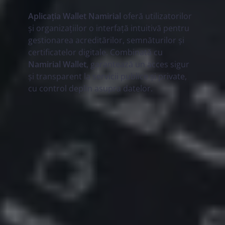
Aplicația Wallet Namirial
oferă utilizatorilor
și organizațiilor o interfață intuitivă pentru
gestionarea acreditărilor, semnăturilor și
certificatelor digitale. Combinată cu
Namirial Wallet
, garantează un acces sigur
și transparent la servicii publice și private,
cu control deplin asupra datelor.