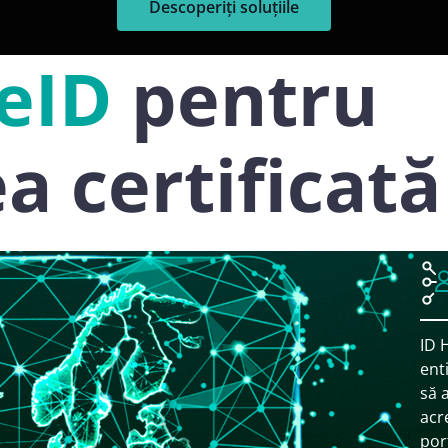
Descoperiți soluțiile
 eID
pentru
a certificată
ID 
ent
să 
acre
por