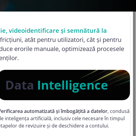
erviciilor
for Digital Transaction
ALĂTURĂ-TE
gitale
Management 2026
Certificate digitale
PROGRAMULUI
14 iulie 2026
PARTNER STORIES
DESCARCĂ GRATUIT E-
Infrastructură ca serviciu
BOOK-UL ÎN LIMBA
stenta
ENGLEZĂ
MERGI LA EVENIMENTE ȘI
Marcarea temporală
ie, videoidentificare și semnătură la
ȘTIRI
notificările
ricțiuni, atât pentru utilizatori, cât și pentru
Dispozitive de identitate digitală
Namirial
educe erorile manuale, optimizează procesele
enților.
re
tificata
Data
Intelligence
Verificarea automatizată și îmbogățită a datelor
, condusă
de inteligența artificială, inclusiv cele necesare în timpul
etapelor de revizuire și de deschidere a contului.