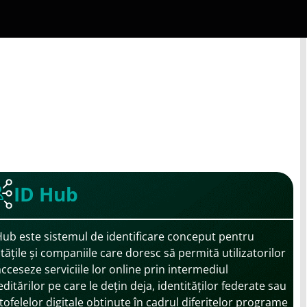
ID Hub
Hub este sistemul de identificare conceput pentru
itățile și companiile care doresc să permită utilizatorilor
acceseze serviciile lor online prin intermediul
ditărilor pe care le dețin deja, identităților federate sau
tofelelor digitale obținute în cadrul diferitelor programe