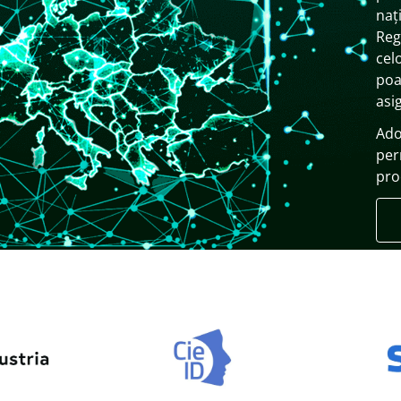
naț
Reg
cel
poa
asi
Ado
per
pro