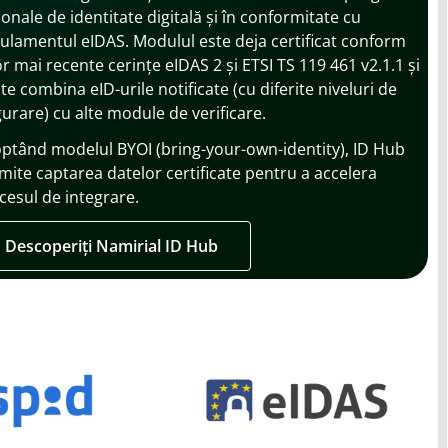
ionale de identitate digitală și în conformitate cu
ulamentul eIDAS. Modulul este deja certificat conform
or mai recente cerințe eIDAS 2 și ETSI TS 119 461 v2.1.1 și
te combina eID-urile notificate (cu diferite niveluri de
gurare) cu alte module de verificare.
ptând modelul BYOI (bring-your-own-identity), ID Hub
mite captarea datelor certificate pentru a accelera
cesul de integrare.
Descoperiți Namirial ID Hub