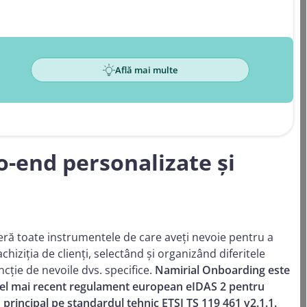
Află mai multe
o-end personalizate și
ră toate instrumentele de care aveți nevoie pentru a
hiziția de clienți, selectând și organizând diferitele
cție de nevoile dvs. specifice.
Namirial Onboarding este
 cel mai recent regulament european eIDAS 2 pentru
în principal pe standardul tehnic ETSI TS 119 461 v2.1.1.