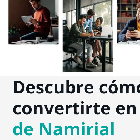
Descubre cóm
convertirte e
de Namirial