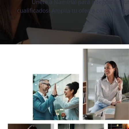
Únete a Namirial para integrar en tus
Industria Manufacturera
Profesi
cualificados. Amplía tu oferta con tecnol
Archive
Invoic
Document Management System
eInvoicing H
Para organizar, clasificar y buscar documentos
Gestión centr
empresariales
de la facturac
Enterprise Content Management
EDI Hub
Gestión óptima de datos e información
Para digitaliza
intercambio de
Long Term Archiving
Facturación 
Un hub para el archivado legal a largo plazo de
documentos
Solución web p
conforme a la 