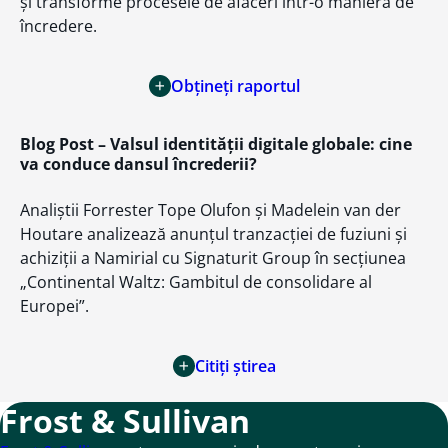
și transforme procesele de afaceri într-o manieră de
încredere.
Obțineți raportul
Blog Post
– Valsul identității digitale globale: cine
va conduce dansul încrederii?
Analiștii Forrester Tope Olufon și Madelein van der
Houtare analizează anunțul tranzacției de fuziuni și
achiziții a Namirial cu Signaturit Group în secțiunea
„Continental Waltz: Gambitul de consolidare al
Europei”.
Citiți știrea
Frost & Sullivan