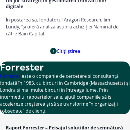
Un joc strategic în gestionarea tranzacțiilor
digitale
În postarea sa, fondatorul Aragon Research, Jim
Lundy, își oferă analiza asupra achiziției Namirial de
către Bain Capital.
Citiți știrea
Forrester
Forrester
este o companie de cercetare și consultanță
fondată în 1983, cu birouri în Cambridge (Massachusetts) și
Londra și mai multe birouri în întreaga lume. Prin
intermediul rapoartelor sale, ajută companiile să își
accelereze creșterea și să se transforme în organizații
„obsedate” de clienți.
Raport Forrester – Peisajul soluțiilor de semnătură