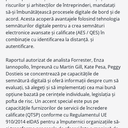
riscurilor și arhitecților de întreprinderi, mandatați
să-și îmbunătățească procesele digitale de bord și de
acord. Acesta acoperă avantajele folosind tehnologia
semnăturilor digitale pentru a crea semnături
electronice avansate și calificate (AES / QES) în
combinație cu identificarea la distanță. și
autentificare.
Raportul autorizat de analista Forrester, Enza
Iannopollo, împreună cu Martin Gill, Kate Pesa, Peggy
Dostieis se concentrează pe capacitățile de
semnătură digitală și oferă informații despre cum să
evaluați, să alegeți și să implementați cea mai bună
opțiune bazată pe cerințele individuale, legislația și
pofta de risc. Un accent special este pus pe
capacitățile furnizorilor de servicii de încredere
calificate (QTSP) conforme cu Regulamentul UE
910/2014 eIDAS pentru a împuternici organizațiile să-