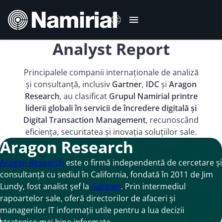
Sari
la
conținut
Analyst Report
Italiano
Principalele companii internaționale de analiză
English
și consultanță, inclusiv
Gartner
,
IDC
și
Aragon
Deutsch
Research
, au clasificat
Grupul Namirial printre
Français
liderii globali în servicii de încredere digitală și
Digital Transaction Management
, recunoscând
Español
eficiența, securitatea și inovația soluțiilor sale.
Português
Aragon Research
Aragon Research
este o firmă independentă de cercetare și
consultanță cu sediul în California, fondată în 2011 de Jim
Lundy, fost analist șef la
Gartner
. Prin intermediul
rapoartelor sale, oferă directorilor de afaceri și
managerilor IT informații utile pentru a lua decizii
strategice mai bine informate.