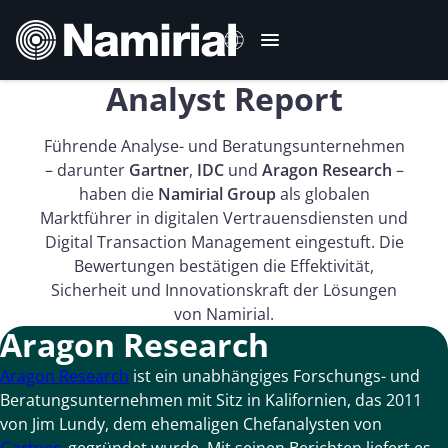
Zum
Inhalt
springen
Analyst Report
Italiano
Führende Analyse- und Beratungsunternehmen
English
– darunter
Gartner
,
IDC
und
Aragon Research
–
Français
haben die
Namirial Group
als globalen
Español
Marktführer in digitalen Vertrauensdiensten und
Digital Transaction Management eingestuft. Die
Română
Bewertungen bestätigen die Effektivität,
Português
Sicherheit und Innovationskraft der Lösungen
von Namirial.
Aragon Research
Aragon Research
ist ein unabhängiges Forschungs- und
Beratungsunternehmen mit Sitz in Kalifornien, das 2011
von Jim Lundy, dem ehemaligen Chefanalysten von
Gartner
, gegründet wurde. Mit seinen Berichten liefert es