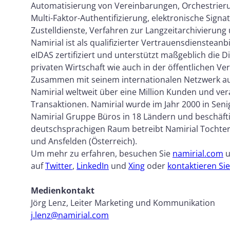
Automatisierung von Vereinbarungen, Orchestrierun
Multi-Faktor-Authentifizierung, elektronische Signa
Zustelldienste, Verfahren zur Langzeitarchivierun
Namirial ist als qualifizierter Vertrauensdienstea
eIDAS zertifiziert und unterstützt maßgeblich die D
privaten Wirtschaft wie auch in der öffentlichen Ve
Zusammen mit seinem internationalen Netzwerk au
Namirial weltweit über eine Million Kunden und ver
Transaktionen. Namirial wurde im Jahr 2000 in Seniga
Namirial Gruppe Büros in 18 Ländern und beschäfti
deutschsprachigen Raum betreibt Namirial Tochter
und Ansfelden (Österreich).
Um mehr zu erfahren, besuchen Sie
namirial.com
u
auf
Twitter
,
LinkedIn
und
Xing
oder
kontaktieren Sie
Medienkontakt
Jörg Lenz, Leiter Marketing und Kommunikation
j.lenz@namirial.com