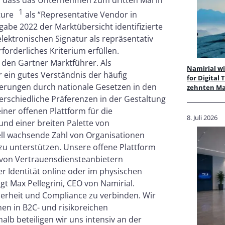
, dass das Unternehmen zum dritten Mal in
1
ture
als “Representative Vendor in
gabe 2022 der Marktübersicht identifizierte
elektronischen Signatur als repräsentativ
rforderliches Kriterium erfüllen.
 den Gartner Marktführer. Als
Namirial w
 ein gutes Verständnis der häufig
for Digita
erungen durch nationale Gesetzen in den
zehnten Mal
erschiedliche Präferenzen in der Gestaltung
iner offenen Plattform für die
8. Juli 2026
und einer breiten Palette von
nell wachsende Zahl von Organisationen
 zu unterstützen. Unsere offene Plattform
n von Vertrauensdiensteanbietern
er Identität online oder im physischen
gt Max Pellegrini, CEO von Namirial.
cherheit und Compliance zu verbinden. Wir
en in B2C- und risikoreichen
lb beteiligen wir uns intensiv an der