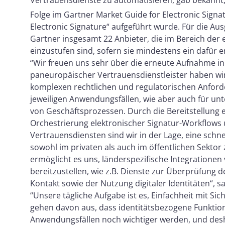
Vertrauensdienste zu automatisieren, gab bekannt
Folge im Gartner Market Guide for Electronic Signa
Electronic Signature“ aufgeführt wurde. Für die Aus
Gartner insgesamt 22 Anbieter, die im Bereich der 
einzustufen sind, sofern sie mindestens ein dafür e
“Wir freuen uns sehr über die erneute Aufnahme in
paneuropäischer Vertrauensdienstleister haben wir
komplexen rechtlichen und regulatorischen Anford
jeweiligen Anwendungsfällen, wie aber auch für unt
von Geschäftsprozessen. Durch die Bereitstellung e
Orchestrierung elektronischer Signatur-Workflows 
Vertrauensdiensten sind wir in der Lage, eine sch
sowohl im privaten als auch im öffentlichen Sektor
ermöglicht es uns, länderspezifische Integratione
bereitzustellen, wie z.B. Dienste zur Überprüfung d
Kontakt sowie der Nutzung digitaler Identitäten“, sa
“Unsere tägliche Aufgabe ist es, Einfachheit mit Si
gehen davon aus, dass identitätsbezogene Funktion
Anwendungsfällen noch wichtiger werden, und desha