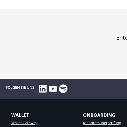
Entd
LinkedIn
YouTube
Spotify
FOLGEN SIE UNS
WALLET
ONBOARDING
Wallet Gateway
Identitätsüberprüfung