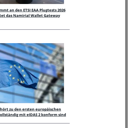
mmt an den ETSI EAA Plugtests 2026
stet das Namirial Wallet Gateway
hört zu den ersten europäischen
vollständig mit eIDAS 2 konform sind