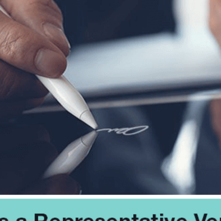
Was gibt es Neues in der e
k und Transport
Verordnung, die qualifiziert
und digitale Identitäten defi
ionelle Dienstleistungen
e
Notify
Multi QTSP
Unsere Lösung für geschäftl
ub
Beweiskräftige Zustellung
Resilienz
omatisierte und konforme
Verwandeln Sie SMS, E-Mails und
r länderübergreifenden
Benachrichtigungen mit Namirial SE
llung
rechtsgültige Mitteilungen
Zertifizierte elektronische Mails
rung der Lieferkette sowie des
Versenden Sie Nachrichten als Einsc
nd Datenaustauschs
mit unserem Zertifizierte elektronisc
ellung KMU und Freiberufler
 die umfassende Verwaltung und
ßige Aufbewahrung von