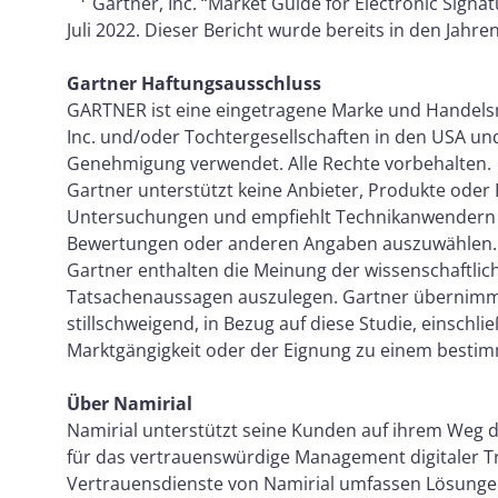
Gartner, Inc. “Market Guide for Electronic Signat
Juli 2022. Dieser Bericht wurde bereits in den Jahre
Gartner Haftungsausschluss
GARTNER ist eine eingetragene Marke und Handelsm
Inc. und/oder Tochtergesellschaften in den USA und
Genehmigung verwendet. Alle Rechte vorbehalten.
Gartner unterstützt keine Anbieter, Produkte oder 
Untersuchungen und empfiehlt Technikanwendern n
Bewertungen oder anderen Angaben auszuwählen. D
Gartner enthalten die Meinung der wissenschaftlich
Tatsachenaussagen auszulegen. Gartner übernimmt
stillschweigend, in Bezug auf diese Studie, einschli
Marktgängigkeit oder der Eignung zu einem besti
Über Namirial
Namirial unterstützt seine Kunden auf ihrem Weg d
für das vertrauenswürdige Management digitaler Tr
Vertrauensdienste von Namirial umfassen Lösunge