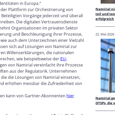
entitäten in Europa.“
Namirial ni
, der Plattform zur Orchestrierung von
teil und te
 Beteiligten Vorgänge jederzeit und überall
erfolgreich
reiben. Die digitalen Vertrauensdienste
rzehnt Organisationen im privaten Sektor
isierung und Beschleunigung ihrer Prozesse,
22. Mai 2026
 wie auch dem Unterzeichnen einer Vielzahl
en sich auf Lösungen von Namirial zur
ren Willenserklärungen, die nationalen
rechen, wie beispielsweise der
EU-
gen von Namirial vereinfacht ihre Prozesse
ften aus der Regulatorik. Unternehmen
 die die Lösungen von Namirial einsetzen,
und erhöhen messbar die Zufriedenheit von
turen kann von Gartner-Abonnenten
hier
Namirial ge
QTSPs, die 