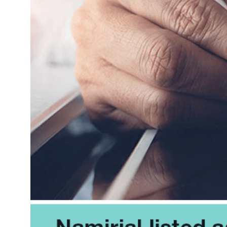
Personalwesen
Logisti
Herstellung
Profess
Archive
Invoic
Document Management System
eInvoicing H
Zur Organisation, Klassifizierung und Suche von
Zentrale, aut
Unternehmensdokumenten
Verwaltung de
Rechnungsste
Enterprise Content Management
EDI Hub
Optimales Daten- und
Informationsmanagement
Zur Digitalisie
Rechnungs- u
Long Term Archiving
Rechnungsst
Ein Hub für die rechtssichere
Langzeitarchivierung von Dokumenten
Weblösung für
vorschriftsmä
Rechnungen