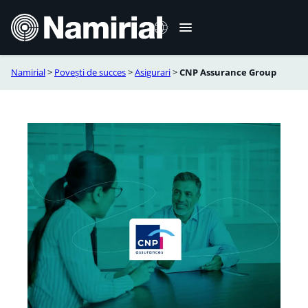
Sari
la
conținut
Namirial
>
Povești de succes
>
Asigurari
>
CNP Assurance Group
Italiano
English
Deutsch
Français
Español
Português