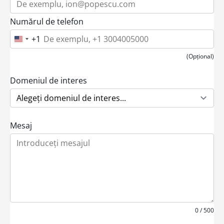
Numărul de telefon
+1
U
n
i
(Opțional)
t
e
d
Domeniul de interes
S
t
a
t
e
Mesaj
s
+
1
0 / 500