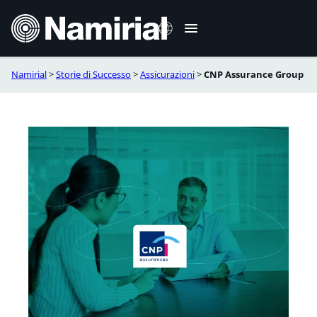
Vai
al
contenuto
Namirial
>
Storie di Successo
>
Assicurazioni
>
CNP Assurance Group
English
Deutsch
Français
Español
Română
Português