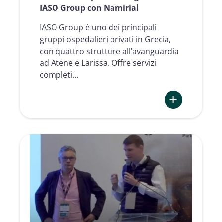
Namirial
IASO Group con Namirial
IASO Group è uno dei principali
gruppi ospedalieri privati in Grecia,
con quattro strutture all’avanguardia
ad Atene e Larissa. Offre servizi
completi…
:
La
firma
elettronica
nel
settore
sanitario
–
il
percorso