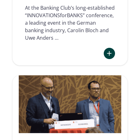
Namirial
At the Banking Club’s long-established
“INNOVATIONSforBANKS” conference,
a leading event in the German
banking industry, Carolin Bloch and
Uwe Anders …
:
Electronic
Signature
in
the
Omnichannel
of
German
Savings
Banks
Finance