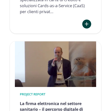
soluzioni Cards-as-a-Service (CaaS)
per clienti privat…
:
Ridefinire
l’onboarding
delle
carte
di
credito
digitali
–
il
percorso
PROJECT REPORT
di
Advanzia
La firma elettronica nel settore
con
sanitario – il percorso digitale di