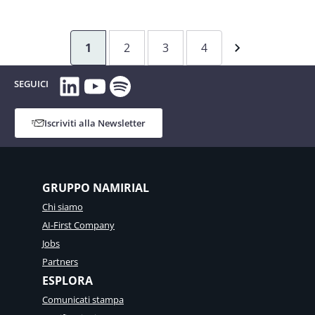
Integrazione
dei
servizi
1
2
3
4
fiduciari
digitali
LinkedIn
YouTube
Spotify
SEGUICI
nei
processi
Iscriviti alla Newsletter
bancari
presso
FLOA
GRUPPO NAMIRIAL
Chi siamo
AI-First Company
Jobs
Partners
ESPLORA
Comunicati stampa