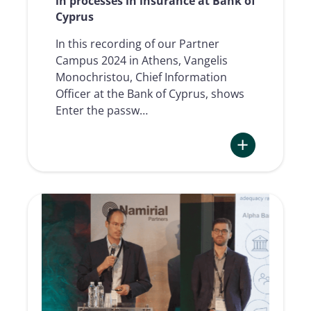
in processes in insurance at Bank of
Cyprus
In this recording of our Partner
Campus 2024 in Athens, Vangelis
Monochristou, Chief Information
Officer at the Bank of Cyprus, shows
Enter the passw…
:
Integration
of
Digital
Trust
Services
in
processes
in