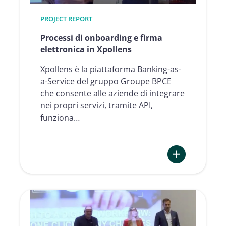
digitale
PROJECT REPORT
di
IASO
Processi di onboarding e firma
Group
elettronica in Xpollens
con
Xpollens è la piattaforma Banking-as-
Namirial
a-Service del gruppo Groupe BPCE
che consente alle aziende di integrare
nei propri servizi, tramite API,
funziona…
:
Processi
di
onboarding
e