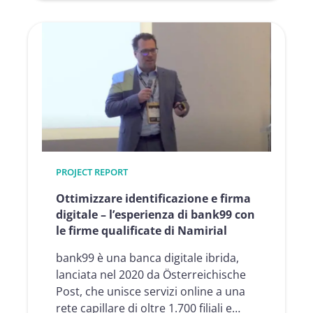
Verso
un
flusso
di
lavoro
digitale:
un
clic,
tanti
cambiamenti
PROJECT REPORT
in
BG
Ottimizzare identificazione e firma
prevent
digitale – l’esperienza di bank99 con
le firme qualificate di Namirial
bank99 è una banca digitale ibrida,
lanciata nel 2020 da Österreichische
Post, che unisce servizi online a una
rete capillare di oltre 1.700 filiali e…