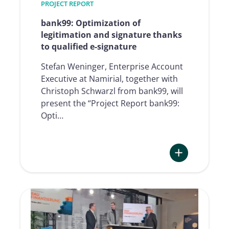
PROJECT REPORT
Group
bank99: Optimization of
legitimation and signature thanks
to qualified e-signature
Stefan Weninger, Enterprise Account
Executive at Namirial, together with
Christoph Schwarzl from bank99, will
present the “Project Report bank99:
Opti…
:
bank99:
Optimization
of
legitimation
and