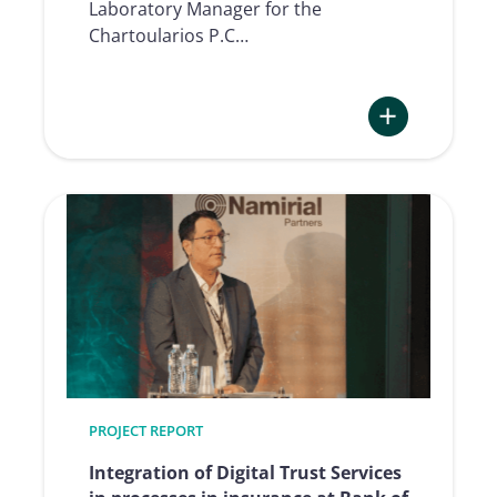
Laboratory Manager for the
Chartoularios P.C…
:
The
Forensic
Expert
View:
Digitally
Captured
Signatures
taken
seriously
PROJECT REPORT
Integration of Digital Trust Services