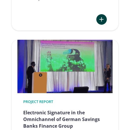
:
Ottimizzare
identificazione
e
firma
digitale
–
l’esperienza
di
bank99
con
PROJECT REPORT
le
firme
Electronic Signature in the
qualificate
Omnichannel of German Savings
di
Banks Finance Group