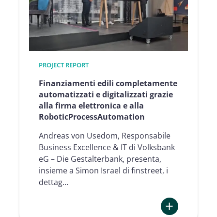
signature
thanks
to
qualified
e-
PROJECT REPORT
signature
Finanziamenti edili completamente
automatizzati e digitalizzati grazie
alla firma elettronica e alla
RoboticProcessAutomation
Andreas von Usedom, Responsabile
Business Excellence & IT di Volksbank
eG – Die Gestalterbank, presenta,
insieme a Simon Israel di finstreet, i
dettag…