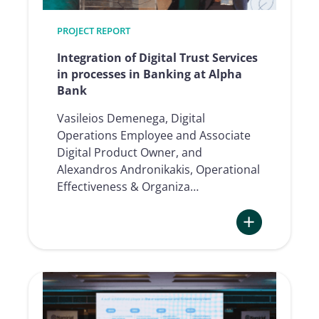
insurance
at
PROJECT REPORT
Bank
of
Integration of Digital Trust Services
Cyprus
in processes in Banking at Alpha
Bank
Vasileios Demenega, Digital
Operations Employee and Associate
Digital Product Owner, and
Alexandros Andronikakis, Operational
Effectiveness & Organiza…
:
Integration
of
Digital
Trust