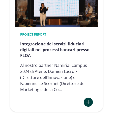
Services
in
processes
in
Banking
at
PROJECT REPORT
Alpha
Integrazione dei servizi fiduciari
Bank
digitali nei processi bancari presso
FLOA
Al nostro partner Namirial Campus
2024 di Atene, Damien Lacroix
(Direttore dell’Innovazione) e
Fabienne Le Scornet (Direttore del
Marketing e della Co…
: