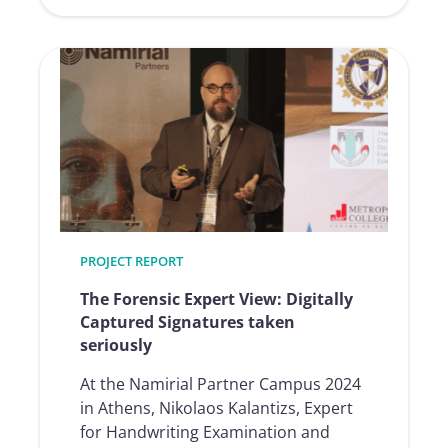
:
Finanziamenti
edili
completament
automatizzati
e
digitalizzati
grazie
alla
firma
elettronica
PROJECT REPORT
e
alla
The Forensic Expert View: Digitally
RoboticProces
Captured Signatures taken
seriously
At the Namirial Partner Campus 2024
in Athens, Nikolaos Kalantizs, Expert
for Handwriting Examination and