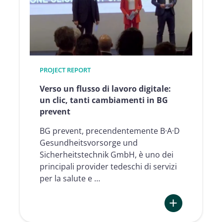
firma
elettronica
in
Xpollens
PROJECT REPORT
Verso un flusso di lavoro digitale:
un clic, tanti cambiamenti in BG
prevent
BG prevent, precendentemente B·A·D
Gesundheitsvorsorge und
Sicherheitstechnik GmbH, è uno dei
principali provider tedeschi di servizi
per la salute e …
: