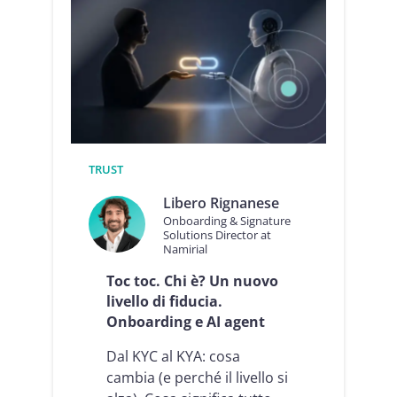
di
fiducia:
perché
abbiamo
sviluppato
il
Namirial
MCP
Connector
TRUST
Libero Rignanese
Onboarding & Signature
Solutions Director at
Namirial
Toc toc. Chi è? Un nuovo
livello di fiducia.
Onboarding e AI agent
Dal KYC al KYA: cosa
cambia (e perché il livello si