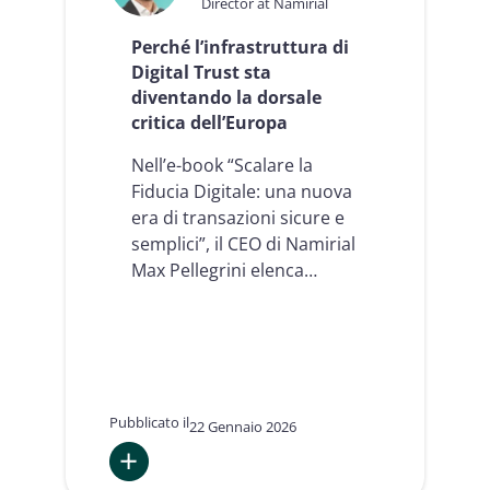
Director at Namirial
PKI
Perché l’infrastruttura di
Digital Trust sta
diventando la dorsale
critica dell’Europa
Nell’e-book “Scalare la
Fiducia Digitale: una nuova
era di transazioni sicure e
semplici”, il CEO di Namirial
Max Pellegrini elenca…
Pubblicato il
22 Gennaio 2026