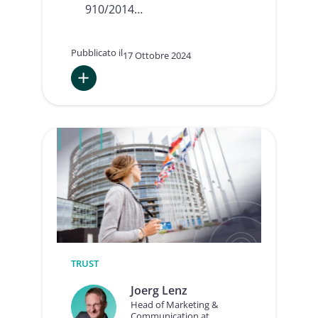
910/2014…
Pubblicato il
17 Ottobre 2024
:
Reality
Check:
Opportunità
e
incertezze
per
i
servizi
fiduciari
e
l’identificazione
elettronica
TRUST
nell’UE
Joerg Lenz
Head of Marketing &
Communication at