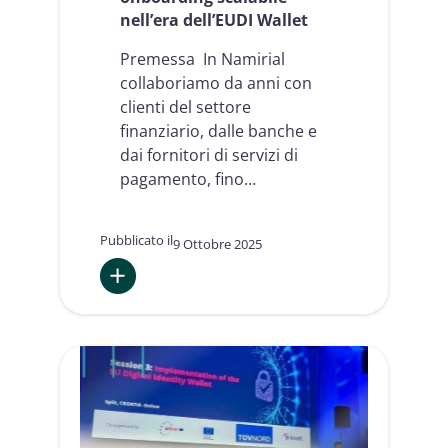
nell’era dell’EUDI Wallet
Premessa In Namirial
collaboriamo da anni con
clienti del settore
finanziario, dalle banche e
dai fornitori di servizi di
pagamento, fino…
Pubblicato il
9 Ottobre 2025
:
Il
futuro
del
KYC
e
dell’AML
nei