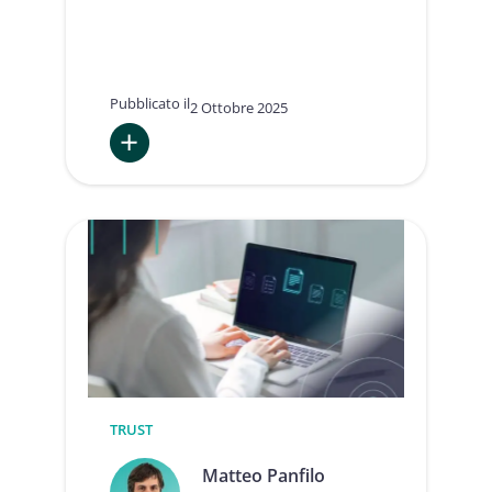
Pubblicato il
2 Ottobre 2025
:
Dieci
punti
chiave
dall’ENISA
Trust
Services
&
eID
Forum
+
CA
Day
TRUST
2025
Matteo Panfilo