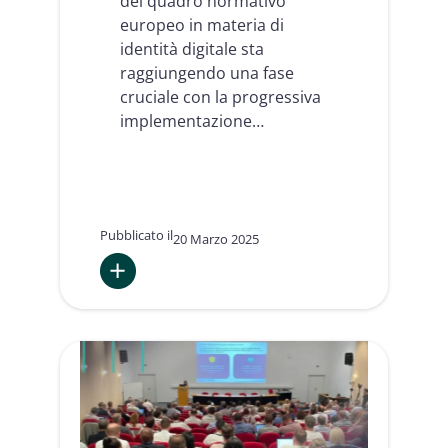
del quadro normativo
europeo in materia di
identità digitale sta
raggiungendo una fase
cruciale con la progressiva
implementazione…
Pubblicato il
20 Marzo 2025
:
Atti
implementativi
e
business
model
del
Wallet