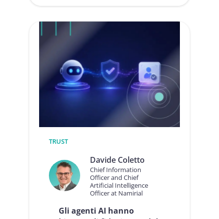
:
Business
Wallet:
il
livello
di
fiducia
mancante
dell’Europa
(e
come
Namirial
è
già
pronta)
TRUST
Davide Coletto
Chief Information
Officer and Chief
Artificial Intelligence
Officer at Namirial
Gli agenti AI hanno