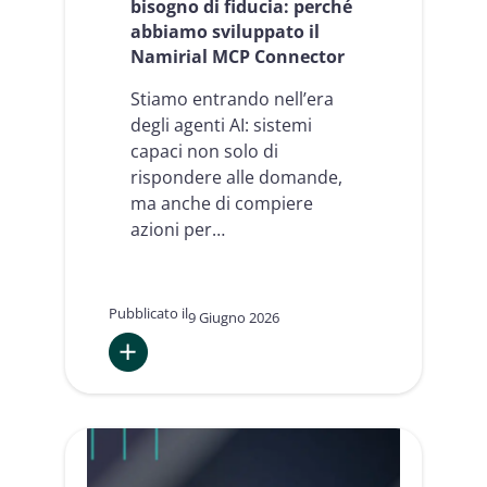
bisogno di fiducia: perché
abbiamo sviluppato il
Namirial MCP Connector
Stiamo entrando nell’era
degli agenti AI: sistemi
capaci non solo di
rispondere alle domande,
ma anche di compiere
azioni per…
Pubblicato il
9 Giugno 2026
:
Gli
agenti
AI
hanno
bisogno