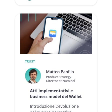
:
I
nuovi
servizi
qualificati
eIDAS,
tra
eArchiving
e
spinta
su
QeRDS
TRUST
Matteo Panfilo
Product Strategy
Director at Namirial
Atti implementativi e
business model del Wallet
Introduzione L’evoluzione