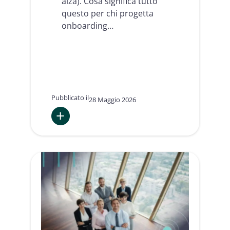
alza). Cosa significa tutto
questo per chi progetta
onboarding…
Pubblicato il
28 Maggio 2026
:
Toc
toc.
Chi
è?
Un
nuovo
livello
di
fiducia.
Onboarding