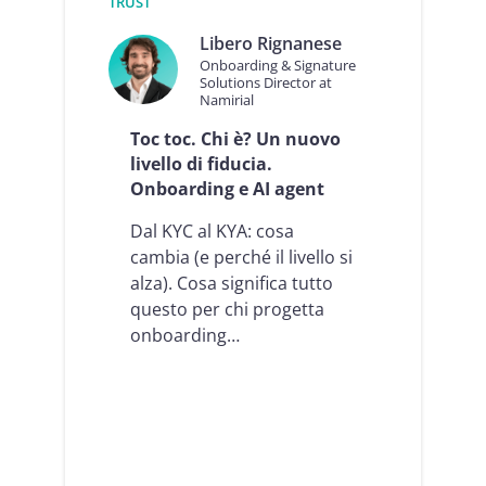
TRUST
i
i
l
-
Libero Rignanese
N
a
Onboarding & Signature
a
g
Solutions Director at
m
Namirial
e
i
n
r
Toc toc. Chi è? Un nuovo
t
i
livello di fiducia.
e
a
:
Onboarding e AI agent
l
c
M
o
Dal KYC al KYA: cosa
C
m
cambia (e perché il livello si
P
e
C
alza). Cosa significa tutto
N
o
a
questo per chi progetta
n
m
onboarding…
n
i
e
r
c
i
t
a
o
l
r
h
a