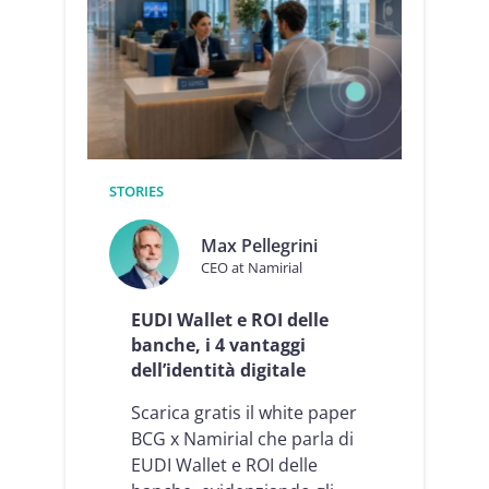
s
s
W
a
l
l
e
t
:
STORIES
i
l
Max Pellegrini
l
CEO at Namirial
i
v
e
EUDI Wallet e ROI delle
l
banche, i 4 vantaggi
l
dell’identità digitale
o
d
Scarica gratis il white paper
i
f
BCG x Namirial che parla di
i
EUDI Wallet e ROI delle
d