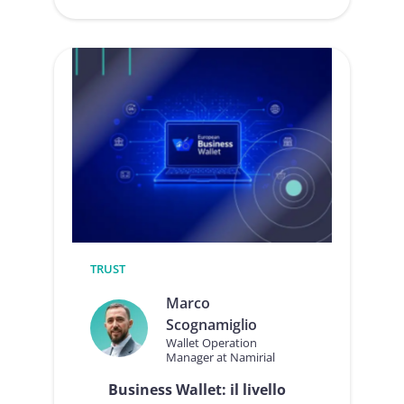
:
C
h
i
h
a
d
a
v
v
e
r
o
p
a
u
TRUST
r
a
Marco
d
Scognamiglio
e
Wallet Operation
l
Manager at Namirial
l
’
Business Wallet: il livello
i