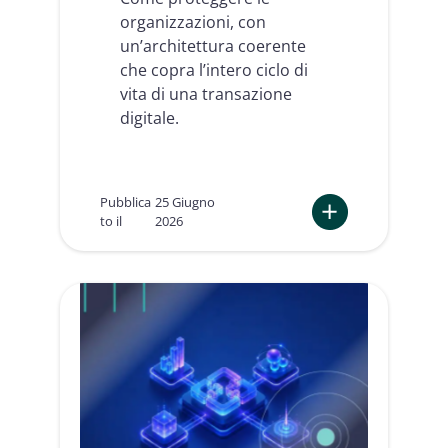
i
organizzazioni, con
s
un’architettura coerente
v
che copra l’intero ciclo di
o
l
vita di una transazione
t
digitale.
a
s
t
r
Pubblica
25 Giugno
u
to il
2026
t
:
t
C
u
o
r
m
a
p
l
l
e
i
:
a
c
n
i
c
ò
e
c
I