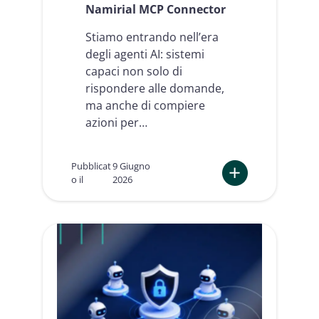
a
n
Namirial MCP Connector
m
e
b
s
Stiamo entrando nell’era
i
s
degli agenti AI: sistemi
a
capaci non solo di
p
e
rispondere alle domande,
r
ma anche di compiere
l
azioni per…
a
c
o
Pubblicat
9 Giugno
n
o il
2026
f
:
o
G
r
l
m
i
i
a
t
g
à
e
n
n
o
t
r
i
m