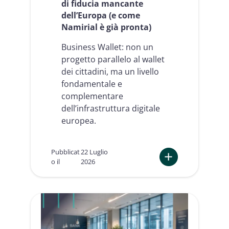
di fiducia mancante
d
dell’Europa (e come
e
Namirial è già pronta)
n
t
Business Wallet: non un
i
t
progetto parallelo al wallet
à
dei cittadini, ma un livello
d
fondamentale e
i
complementare
g
i
dell’infrastruttura digitale
t
europea.
a
l
e
Pubblicat
22 Luglio
?
o il
2026
:
B
u
s
i
n
e