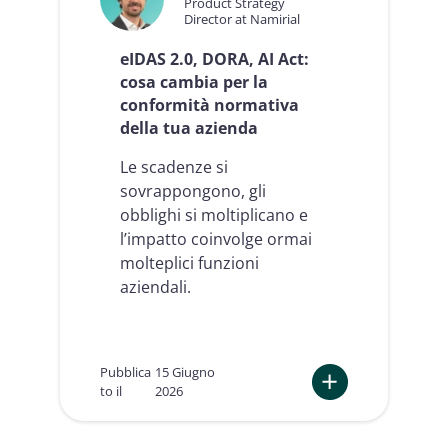
Product Strategy
:
a
Director at Namirial
d
i
e
n
eIDAS 2.0, DORA, AI Act:
f
u
cosa cambia per la
i
n
conformità normativa
n
v
della tua azienda
i
a
z
n
i
Le scadenze si
t
o
a
sovrappongono, gli
n
g
obblighi si moltiplicano e
e
g
l’impatto coinvolge ormai
,
i
p
molteplici funzioni
o
r
c
aziendali.
i
o
n
m
c
p
i
e
Pubblica
15 Giugno
p
t
to il
2026
i
i
:
e
t
e
v
i
I