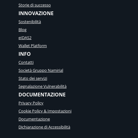
n
Storie di successo
o
INNOVAZIONE
d
i
Sostenibilità
u
Blog
n
t
eIDAS2
r
Wallet Platform
u
INFO
s
t
Contatti
l
Società Gruppo Namirial
a
Stato dei servizi
y
e
Segnalazione Vulnerabilità
r
DOCUMENTAZIONE
e
p
Privacy Policy
e
Cookie Policy & Impostazioni
r
Documentazione
c
h
Dichiarazione di Accessibilità
é
n