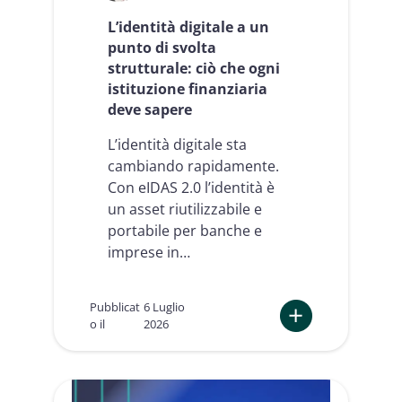
i
Q
L’identità digitale a un
T
punto di svolta
S
strutturale: ciò che ogni
P
istituzione finanziaria
c
o
deve sapere
m
e
L’identità digitale sta
a
cambiando rapidamente.
c
Con eIDAS 2.0 l’identità è
c
e
un asset riutilizzabile e
l
portabile per banche e
e
imprese in…
r
a
t
Pubblicat
6 Luglio
o
o il
2026
r
:
i
L
d
’
i
i
i