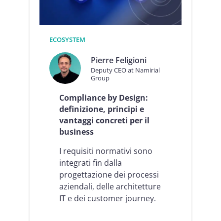
h
n
e
t
o
e
g
l
n
ECOSYSTEM
l
i
i
i
Pierre Feligioni
g
s
Deputy CEO at Namirial
e
t
Group
n
i
c
t
Compliance by Design:
e
u
definizione, principi e
:
z
vantaggi concreti per il
c
i
business
o
o
m
n
e
I requisiti normativi sono
e
t
f
integrati fin dalla
r
i
progettazione dei processi
a
n
aziendali, delle architetture
s
a
f
IT e dei customer journey.
n
o
z
r
i