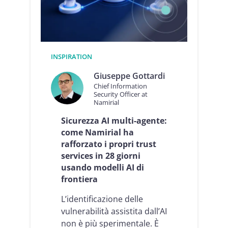
A
a
I
t
h
i
a
v
n
a
n
d
INSPIRATION
o
e
b
Giuseppe Gottardi
l
i
l
Chief Information
s
Security Officer at
a
Namirial
o
t
g
u
Sicurezza AI multi-agente:
n
a
come Namirial ha
o
a
d
rafforzato i propri trust
z
i
i
services in 28 giorni
f
e
usando modelli AI di
i
n
frontiera
d
d
u
a
L’identificazione delle
c
i
vulnerabilità assistita dall’AI
a
non è più sperimentale. È