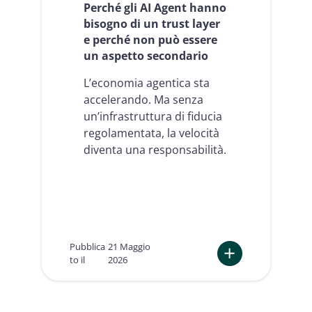
i
Perché gli AI Agent hanno
r
v
bisogno di un trust layer
v
e
i
e perché non può essere
l
c
un aspetto secondario
l
e
o
s
d
L’economia agentica sta
i
i
accelerando. Ma senza
n
f
un’infrastruttura di fiducia
2
i
8
regolamentata, la velocità
d
g
u
diventa una responsabilità.
i
c
o
i
r
a
n
.
i
O
u
n
s
b
Pubblica
21 Maggio
a
o
to il
2026
n
a
:
d
r
P
o
d
e
m
i
r