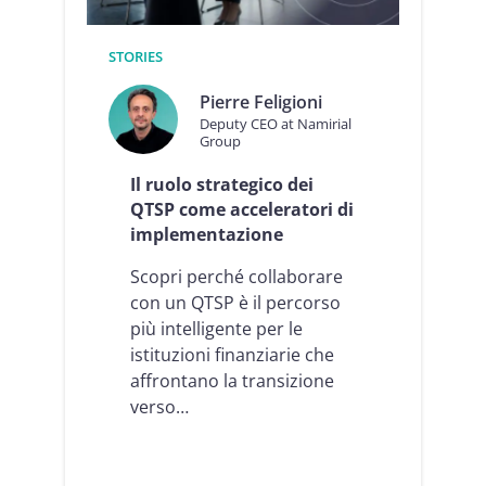
O
e
I
c
d
STORIES
o
e
m
l
e
Pierre Feligioni
l
N
Deputy CEO at Namirial
e
a
Group
b
m
a
Il ruolo strategico dei
i
n
r
QTSP come acceleratori di
c
i
implementazione
h
a
e
l
Scopri perché collaborare
,
è
i
con un QTSP è il percorso
g
4
i
più intelligente per le
v
à
istituzioni finanziarie che
a
p
affrontano la transizione
n
r
t
verso…
o
a
n
g
t
g
a
i