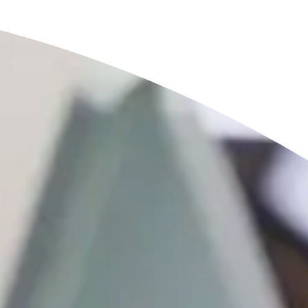
digitali
onisti
e
Notify
Multi QTSP
La nostra soluzione per la B
Resilience
ub
Recapito certificato
alizzata, automatizzata e
Trasforma SMS, email e notifiche in
 fatturazione multi-paese
comunicazioni con valore legale con 
SERCQ
Posta Elettronica Certificata
re la supply chain e lo scambio di
Invia e-mail col valore legale di una
raccomandata con Namirial PEC
 PMI & professionisti
per la gestione completa e la
a norma delle fatture