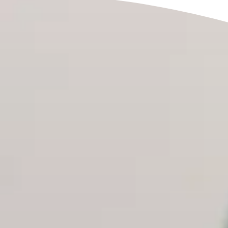
Manufacturing
Professi
Archive
Invoic
Document Management System
eInvoicing H
Per organizzare, classificare e ricercare i
Gestione centr
documenti aziendali
conforme della
Enterprise Content Management
EDI Hub
Gestione ottimale di dati e informazioni
Per digitalizza
fatture e dati
Long Term Archiving
Fatturazione
Un hub per l’archiviazione legale a lungo termine
dei documenti
Soluzione web 
conservazione 