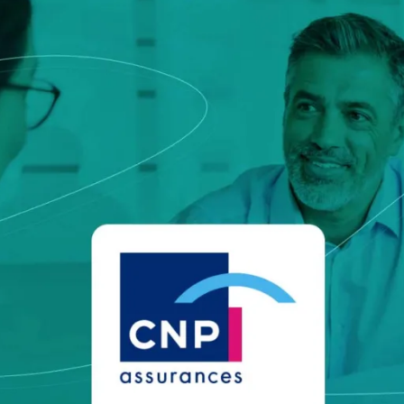
europeia que define serviço
ca e Transportes
qualificados e identidades di
onais
e
Notify
Multi QTSP
Nossa solução para Resiliên
Empresarial
ub
Entrega certificada
lizada, automatizada e em
Transforme SMS, e-mails e notificaç
da faturação em vários países
comunicações com valor legal com o
SERCQ
E-mail certificado
ar a cadeia de suprimentos e o
e faturas e dados
Envie mensagens com valor de corre
certificado com nosso E-mail certifi
PMEs e profissionais
ara a gestão completa e a
m conformidade com a legislação