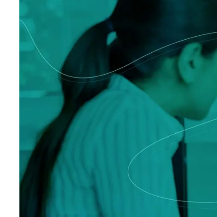
Logísti
Indústria
Profissi
Archive
Invoic
Document Management System
eInvoicing H
Para organizar, classificar e pesquisar
Gestão centra
documentos empresariais
conformidade 
Enterprise Content Management
EDI Hub
Gestão otimizada de dados e informações
Para digitaliz
intercâmbio d
Long Term Archiving
Faturamento 
Um hub para o arquivamento legal de longo
prazo de documentos
Solução web p
conservação e
das faturas