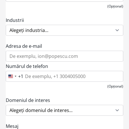
(Opțional)
Industrii
Adresa de e-mail
Numărul de telefon
+1
U
n
i
(Opțional)
t
e
d
Domeniul de interes
S
t
a
t
e
Mesaj
s