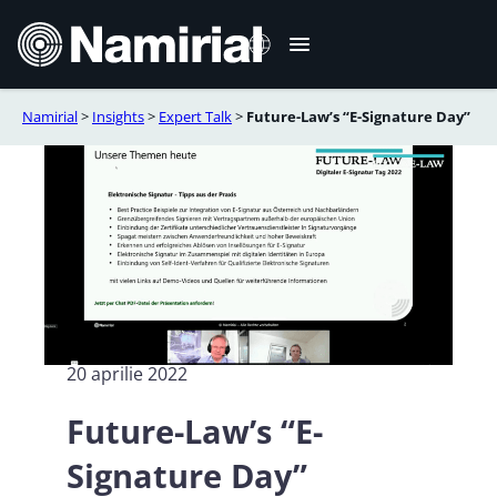
Sari
la
conținut
Namirial
>
Insights
>
Expert Talk
>
Future-Law’s “E-Signature Day”
Italiano
English
Deutsch
Français
Español
Português
20 aprilie 2022
Future-Law’s “E-
Signature Day”