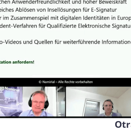
Novedades del reglamento
que define los servicios cual
onales
las identidades digitales
e
Notify
Multi QTSP
Nuestra solución para la resi
empresarial
ub
Comunicación certificada
alizada, automatizada y conforme
Convierte los SMS, los correos electr
ión en varios países
notificaciones en comunicaciones con
con Namirial SERCQ
Correo electrónico certificado
r la cadena de suministro y el
 facturas y datos
Envía mensajes con valor de correo c
con el servicio de Correo electrónico 
pymes y profesionales
ara la gestión integral y el archivo
normativa de las facturas
Otr