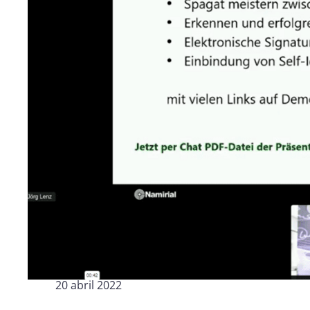
Industria Manufacturera
Profesi
Archive
Invoic
Document Management System
eInvoicing H
Para organizar, clasificar y buscar documentos
Gestión centr
empresariales
de la facturac
Enterprise Content Management
EDI Hub
Gestión óptima de datos e información
Para digitaliza
intercambio de
Long Term Archiving
Facturación 
Un hub para el archivado legal a largo plazo de
documentos
Solución web p
conforme a la 
20 abril 2022