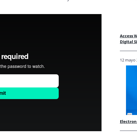
Access W
Digital 
12 mayo 
Electron