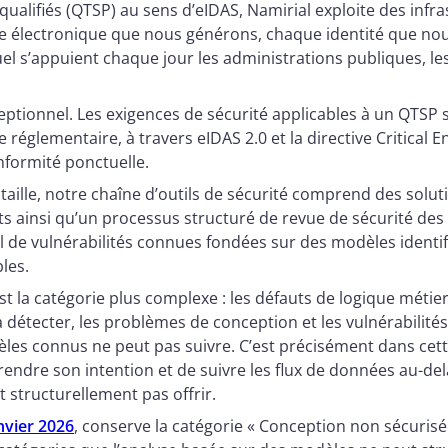
qualifiés (QTSP) au sens d’eIDAS, Namirial exploite des inf
e électronique que nous générons, chaque identité que no
el s’appuient chaque jour les administrations publiques, le
eptionnel. Les exigences de sécurité applicables à un QTSP 
 réglementaire, à travers eIDAS 2.0 et la directive Critical 
nformité ponctuelle.
taille, notre chaîne d’outils de sécurité comprend des solu
ts ainsi qu’un processus structuré de revue de sécurité des
l de vulnérabilités connues fondées sur des modèles identifia
les.
t la catégorie plus complexe : les défauts de logique métier,
à détecter, les problèmes de conception et les vulnérabilité
les connus ne peut pas suivre. C’est précisément dans cett
endre son intention et de suivre les flux de données au-delà
t structurellement pas offrir.
nvier 2026
, conserve la catégorie « Conception non sécurisée