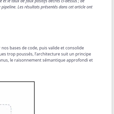
 et le taux de faux positifs décrits ci-dessus ; de
 pipeline. Les résultats présentés dans cet article ont
r nos bases de code, puis valide et consolide
es trop poussés, l’architecture suit un principe
onnus, le raisonnement sémantique approfondi et