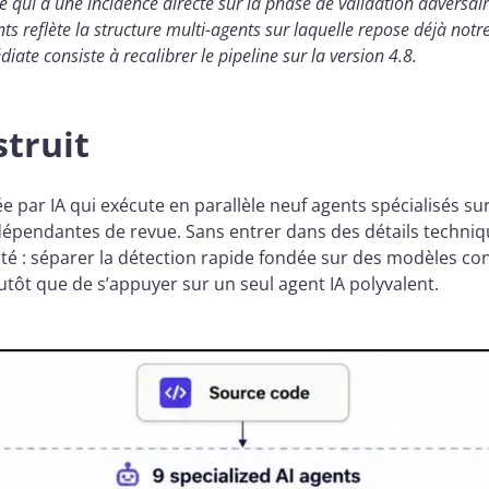
e qui a une incidence directe sur la phase de validation adversaire
ts reflète la structure multi-agents sur laquelle repose déjà notre
ate consiste à recalibrer le pipeline sur la version 4.8.
truit
 par IA qui exécute en parallèle neuf agents spécialisés su
ndépendantes de revue. Sans entrer dans des détails techniqu
té : séparer la détection rapide fondée sur des modèles c
lutôt que de s’appuyer sur un seul agent IA polyvalent.