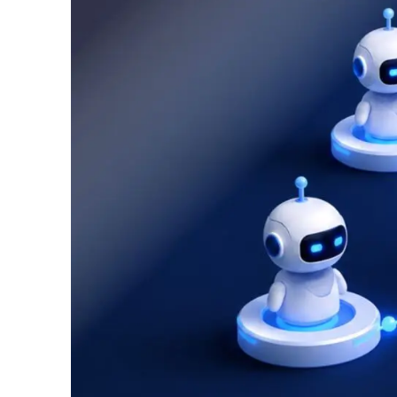
Logisti
Industrie
Profess
Archive
Invoic
Document Management System
eInvoicing H
Pour organiser, classer et rechercher les
Gestion centra
documents d’entreprise
la facturation
Enterprise Content Management
EDI Hub
Gestion optimale des données et des
Pour numérise
informations
ainsi que l’éc
Long Term Archiving
Facturation 
Un hub pour l’archivage légal à long terme des
Solution web p
documents
conservation 