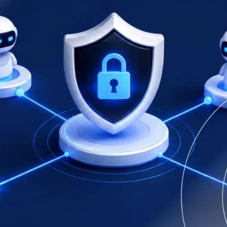
européen qui définit les ser
que et Transports
qualifiés et les identités n
ions libérales
Multi QTSP
e
Notify
Notre solution pour la résil
entreprises
ub
Communication certifiée
lisée, automatisée et conforme de
Transformez vos SMS, e-mails et noti
 multinationale
communications ayant valeur juridiq
Namirial SERCQ
Courrier Électronique Certifié
r la chaîne d’approvisionnement
hange de factures et de données
Envoyer des messages ayant la valeu
courrier recommandé avec notre Cou
PME et professionnels
Électronique Certifié
our la gestion complète et la
conforme des factures