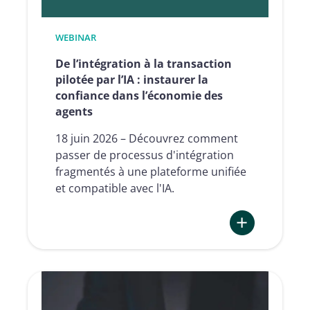
WEBINAR
De l’intégration à la transaction
pilotée par l’IA : instaurer la
confiance dans l’économie des
agents
18 juin 2026 – Découvrez comment
passer de processus d'intégration
fragmentés à une plateforme unifiée
et compatible avec l'IA.
:
De
l’intégration
à
la