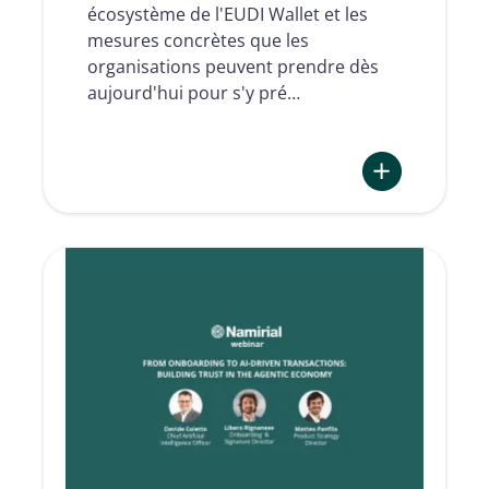
écosystème de l'EUDI Wallet et les
mesures concrètes que les
organisations peuvent prendre dès
aujourd'hui pour s'y pré…
:
L’identité
numérique
comme
actif
stratégique