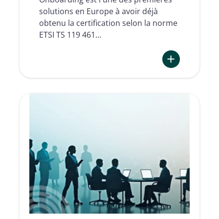
solutions en Europe à avoir déjà
obtenu la certification selon la norme
ETSI TS 119 461…
:
AI-
driven
identity
proofing
in
the
eIDAS
2
&
AMLR
era