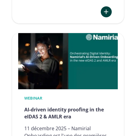
:
Rationalisez
vos
processus
de
signature
:
découvrez
la
nouvelle
plateforme
WEBINAR
Namirial
Sign
AI-driven identity proofing in the
eIDAS 2 & AMLR era
11 décembre 2025 – Namirial
Onboarding est l'une des premières