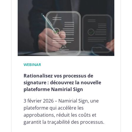
transaction
pilotée
par
l’IA
:
instaurer
la
confiance
dans
WEBINAR
l’économie
Rationalisez vos processus de
des
signature : découvrez la nouvelle
agents
plateforme Namirial Sign
3 février 2026 – Namirial Sign, une
plateforme qui accélère les
approbations, réduit les coûts et
garantit la traçabilité des processus.