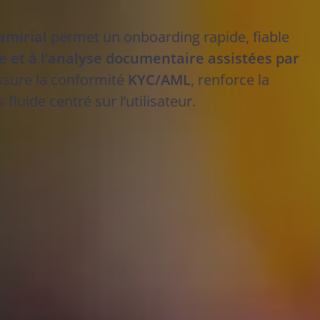
amirial
permet un onboarding rapide, fiable
e et à l’analyse documentaire assistées par
urité
assure la conformité
KYC/AML
, renforce la
luide centré sur l’utilisateur.