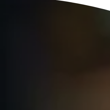
Logisti
Industrie
Profess
Archive
Invoic
Document Management System
eInvoicing H
Pour organiser, classer et rechercher les
Gestion centra
documents d’entreprise
la facturation
Enterprise Content Management
EDI Hub
Gestion optimale des données et des
Pour numérise
informations
ainsi que l’éc
Long Term Archiving
Facturation 
Un hub pour l’archivage légal à long terme des
Solution web p
documents
conservation 