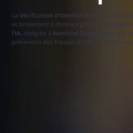
La
Vérification d’Identité Numérique de N
et totalement à distance grâce à la
biométri
séc
l’IA
. Intégrée à
Namirial Onboarding
, elle 
prévention des fraudes et offre un processus f