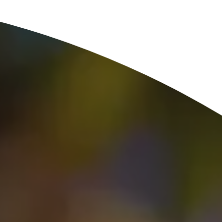
européen qui définit les ser
que et Transports
qualifiés et les identités n
ions libérales
Multi QTSP
e
Notify
Notre solution pour la résil
entreprises
ub
Communication certifiée
lisée, automatisée et conforme de
Transformez vos SMS, e-mails et noti
 multinationale
communications ayant valeur juridiq
Namirial SERCQ
Courrier Électronique Certifié
r la chaîne d’approvisionnement
hange de factures et de données
Envoyer des messages ayant la valeu
courrier recommandé avec notre Cou
PME et professionnels
Électronique Certifié
our la gestion complète et la
conforme des factures