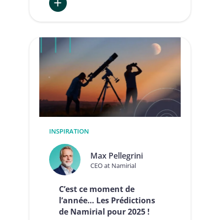
:
Cap
sur
l’avenir
des
services
de
confiance
numérique
:
le
meilleur
reste
INSPIRATION
à
venir
Max Pellegrini
CEO at Namirial
C’est ce moment de
l’année… Les Prédictions
de Namirial pour 2025 !