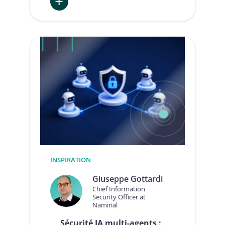
:
Compliance
by
Design
:
définition,
principes
et
bénéfices
concrets
pour
les
entreprises
INSPIRATION
Giuseppe Gottardi
Chief Information
Security Officer at
Namirial
Sécurité IA multi-agents :