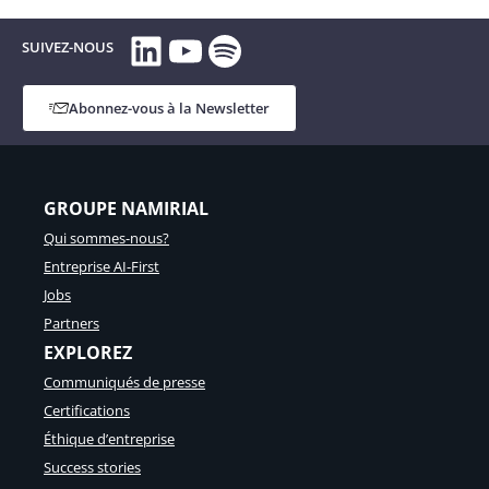
véritable
LinkedIn
YouTube
Spotify
potentiel
SUIVEZ-NOUS
des
services
de
Abonnez-vous à la Newsletter
confiance
numérique
grâce
à
la
GROUPE NAMIRIAL
Global
Qui sommes-nous?
Trust
Platform
Entreprise AI-First
Jobs
Partners
EXPLOREZ
Communiqués de presse
Certifications
Éthique d’entreprise
Success stories