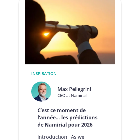
multi-
agents
:
comment
Namirial
a
renforcé
ses
trust
services
en
28
jours
INSPIRATION
grâce
à
Max Pellegrini
des
CEO at Namirial
modèles
d’IA
de
C’est ce moment de
pointe
l’année… les prédictions
de Namirial pour 2026
Introduction As we