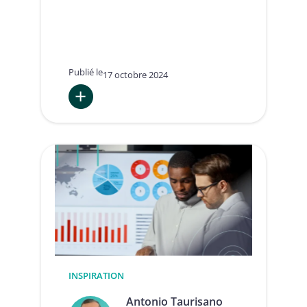
Publié le
17 octobre 2024
:
Reality
Check:
Opportunities
and
Uncertainties
for
Trust
Services
and
Electronic
Identification
in
INSPIRATION
EU
Antonio Taurisano