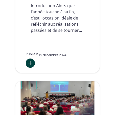
Introduction Alors que
l’année touche à sa fin,
c’est l’occasion idéale de
réfléchir aux réalisations
passées et de se tourner…
Publié le
19 décembre 2024
:
C’est
ce
moment
de
l’année…
Les
Prédictions
de
Namirial