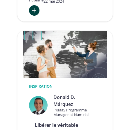
Publié le
22 mai 2024
:
L’essor
des
Services
de
Confiance
Intelligents
INSPIRATION
Donald D.
Márquez
PKIaaS Programme
Manager at Namirial
Libérer le véritable