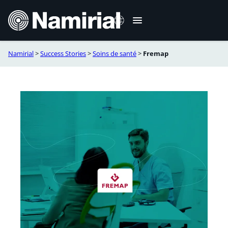
Aller
au
contenu
Namirial
>
Success Stories
>
Soins de santé
>
Fremap
Italiano
English
Deutsch
Español
Română
Português