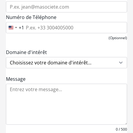
Numéro de Téléphone
+1
U
n
i
(Optionnel)
t
e
d
Domaine d'intérêt
S
t
a
t
e
Message
s
+
1
0 / 500