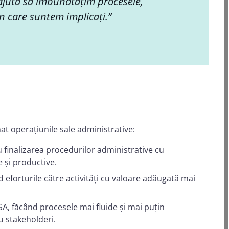
ajută să îmbunătățim procesele,
în care suntem implicați.”
at operațiunile sale administrative:
 finalizarea procedurilor administrative cu
 și productive.
eforturile către activități cu valoare adăugată mai
SA, făcând procesele mai fluide și mai puțin
ru stakeholderi.