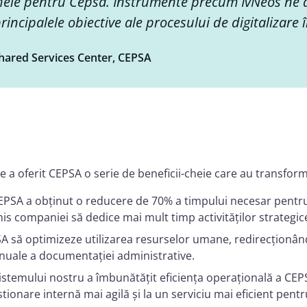
cheie pentru Cepsa. Instrumente precum IvNeos ne 
principalele obiective ale procesului de digitalizare 
Shared Services Center, CEPSA
 a oferit CEPSA o serie de beneficii-cheie care au transform
CEPSA a obținut o reducere de 70% a timpului necesar pentru
s companiei să dedice mai mult timp activităților strategice
 să optimizeze utilizarea resurselor umane, redirecționând 
nuale a documentației administrative.
sistemului nostru a îmbunătățit eficiența operațională a CEP
stionare internă mai agilă și la un serviciu mai eficient pent