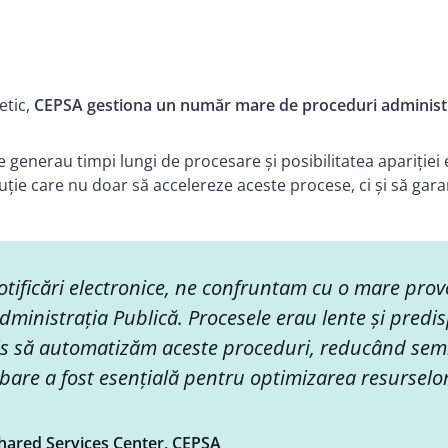
etic,
CEPSA gestiona un număr mare de proceduri administra
generau timpi lungi de procesare și posibilitatea apariției 
ție care nu doar să accelereze aceste procese, ci și să gara
tificări electronice, ne confruntam cu o mare pro
ministrația Publică. Procesele erau lente și predisp
s să automatizăm aceste proceduri, reducând semni
are a fost esențială pentru optimizarea resurselor
Shared Services Center, CEPSA