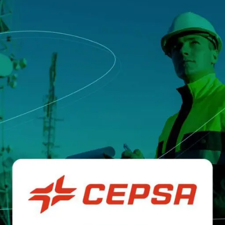
European privind definirea s
calificate și a identităților di
niști
e
Notify
Multi QTSP
Solutiile noasre pentru Rezi
Business-ului
ub
Livrare certificată
ntralizată, automatizată și
Transformați SMS-urile, e-mailurile și 
turării în mai multe țări
în comunicări cu valoare juridică cu 
SERCQ
Posta Electronica Certificata
zarea lanțului de aprovizionare și
 facturi și date
Trimite mesaje cu valoare de scrisoa
recomandată cu Posta Electronica Cer
MM-uri și profesioniști
ntru gestionarea completă și
ormă a facturilor