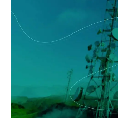
Producție
Profesio
Archive
Invoic
Document Management System
eInvoicing H
Pentru a organiza, clasifica și căuta documentele
Gestionarea ce
companiei
conformă a fac
Enterprise Content Management
EDI Hub
Gestionarea optimă a datelor și informațiilor
Pentru digitali
a schimbului de
Long Term Archiving
Facturarea I
Un hub pentru arhivarea legală pe termen lung a
documentelor
Soluție web pe
păstrarea conf