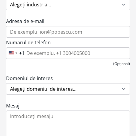
Adresa de e-mail
Numărul de telefon
+1
U
n
i
(Opțional)
t
e
d
Domeniul de interes
S
t
a
t
e
Mesaj
s
+
1