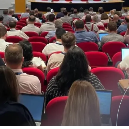
European privind definirea s
calificate și a identităților di
niști
e
Notify
Multi QTSP
Solutiile noasre pentru Rezi
Business-ului
ub
Livrare certificată
ntralizată, automatizată și
Transformați SMS-urile, e-mailurile și 
turării în mai multe țări
în comunicări cu valoare juridică cu 
SERCQ
Posta Electronica Certificata
zarea lanțului de aprovizionare și
 facturi și date
Trimite mesaje cu valoare de scrisoa
recomandată cu Posta Electronica Cer
MM-uri și profesioniști
ntru gestionarea completă și
ormă a facturilor