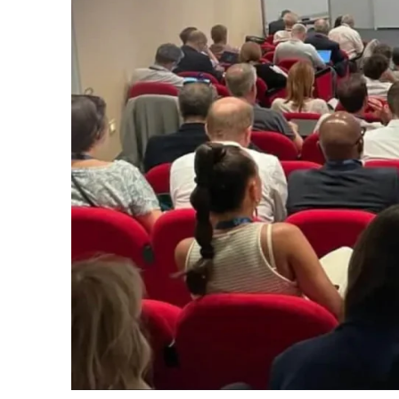
Producție
Profesio
Archive
Invoic
Document Management System
eInvoicing H
Pentru a organiza, clasifica și căuta documentele
Gestionarea ce
companiei
conformă a fac
Enterprise Content Management
EDI Hub
Gestionarea optimă a datelor și informațiilor
Pentru digitali
a schimbului de
Long Term Archiving
Facturarea I
Un hub pentru arhivarea legală pe termen lung a
documentelor
Soluție web pe
păstrarea conf