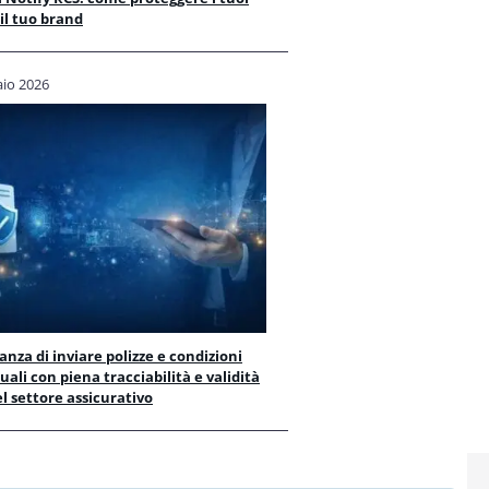
 il tuo brand
aio 2026
anza di inviare polizze e condizioni
uali con piena tracciabilità e validità
el settore assicurativo