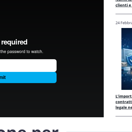
clienti e
24 Febbr
L’import
contratt
legale n