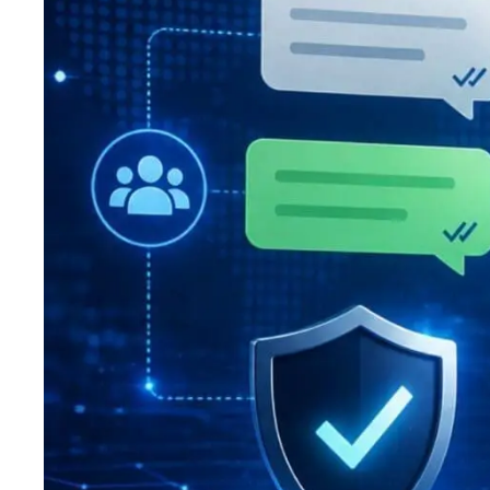
Manufacturing
Professi
Archive
Invoic
Document Management System
eInvoicing H
Per organizzare, classificare e ricercare i
Gestione centr
documenti aziendali
conforme della
Enterprise Content Management
EDI Hub
Gestione ottimale di dati e informazioni
Per digitalizza
fatture e dati
Long Term Archiving
Fatturazione
Un hub per l’archiviazione legale a lungo termine
dei documenti
Soluzione web 
conservazione 