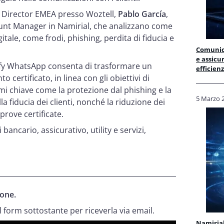
l Director EMEA presso Woztell,
Pablo García
,
ount Manager in Namirial, che analizzano come
itale, come frodi, phishing, perdita di fiducia e
Comunica
e assicur
ify WhatsApp consenta di trasformare un
efficien
ertificato, in linea con gli obiettivi di
emi chiave come la protezione dal phishing e la
5 Marzo 
la fiducia dei clienti, nonché la riduzione dei
 prove certificate.
 bancario, assicurativo, utility e servizi,
ione.
 form sottostante per riceverla via email.
Namirial