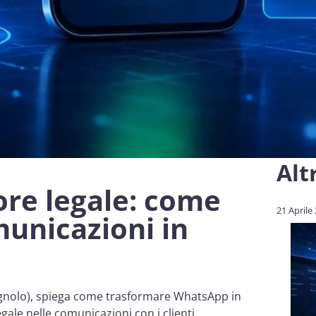
Alt
re legale: come
21 Aprile
municazioni in
agnolo), spiega come trasformare WhatsApp in
gale nelle comunicazioni con i clienti.