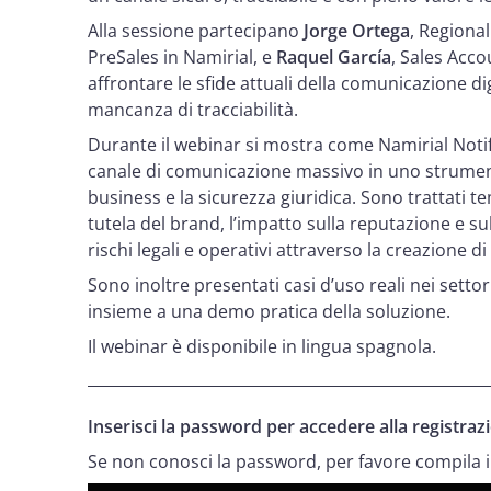
Alla sessione partecipano
Jorge Ortega
, Regiona
PreSales in Namirial, e
Raquel García
, Sales Acc
affrontare le sfide attuali della comunicazione dig
mancanza di tracciabilità.
Durante il webinar si mostra come Namirial Not
canale di comunicazione massivo in uno strumento c
business e la sicurezza giuridica. Sono trattati t
tutela del brand, l’impatto sulla reputazione e sul
rischi legali e operativi attraverso la creazione di
Sono inoltre presentati casi d’uso reali nei settori
insieme a una demo pratica della soluzione.
Il webinar è disponibile in lingua spagnola.
Inserisci la password per accedere alla registraz
Se non conosci la password, per favore compila il