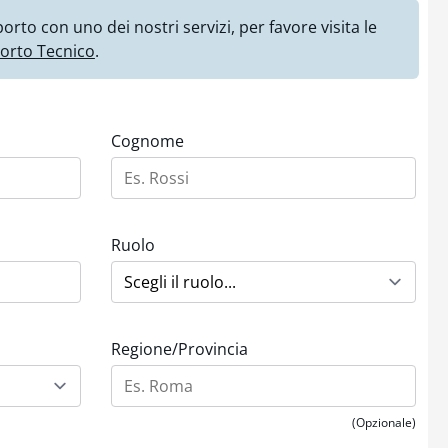
orto con uno dei nostri servizi, per favore visita le
orto Tecnico
.
Cognome
Ruolo
Regione/Provincia
(Opzionale)