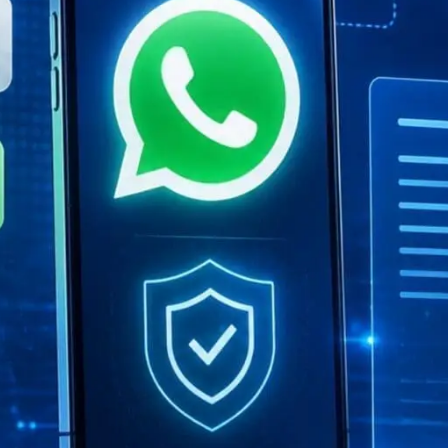
digitali
onisti
e
Notify
Multi QTSP
La nostra soluzione per la B
Resilience
ub
Recapito certificato
alizzata, automatizzata e
Trasforma SMS, email e notifiche in
 fatturazione multi-paese
comunicazioni con valore legale con 
SERCQ
Posta Elettronica Certificata
re la supply chain e lo scambio di
Invia e-mail col valore legale di una
raccomandata con Namirial PEC
 PMI & professionisti
per la gestione completa e la
a norma delle fatture