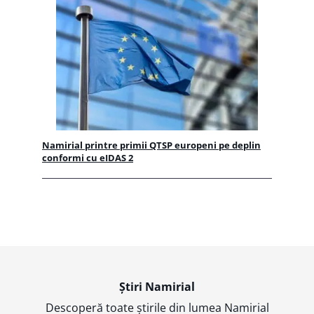
Namirial printre primii QTSP europeni pe deplin
conformi cu eIDAS 2
Știri Namirial
Descoperă toate știrile din lumea Namirial