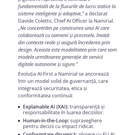
fundamentală de la fluxurile de lucru statice la
sisteme inteligente și adaptive,”
a declarat
Davide Coletto, Chief AI Officer la Namirial.
„Ne concentrăm pe construirea unui AI care
colaborează cu oamenii și procesele, învață
din contexte reale și asigură încrederea prin
design. Aceasta este modalitatea prin care vom
modela următoarea generație de servicii
digitale autonome și sigure.”
Evoluția AI-First a Namirial se ancorează
într-un model solid de guvernanță, care
integrează securitatea, etica și
conformitatea continuă:
Explainable AI (XAI):
transparență și
responsabilitate în luarea deciziilor.
Human-in-the-Loop:
supraveghere
pentru decizii cu impact ridicat.
Conformitate dinamică:
aliniere cu EU AI