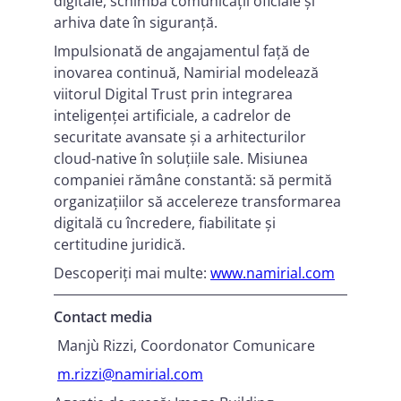
digitale, schimba comunicații oficiale și
arhiva date în siguranță.
Impulsionată de angajamentul față de
inovarea continuă, Namirial modelează
viitorul Digital Trust prin integrarea
inteligenței artificiale, a cadrelor de
securitate avansate și a arhitecturilor
cloud-native în soluțiile sale. Misiunea
companiei rămâne constantă: să permită
organizațiilor să accelereze transformarea
digitală cu încredere, fiabilitate și
certitudine juridică.
Descoperiți mai multe:
www.namirial.com
Contact media
Manjù Rizzi, Coordonator Comunicare
m.rizzi@namirial.com