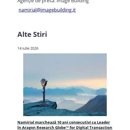
Agenție de presă: Image Building
namirial@imagebuilding.it
Alte Stiri
14 iulie 2026
Namirial marchează 10 ani consecutivi ca Leader
în Aragon Research Globe™ for Digital Transaction