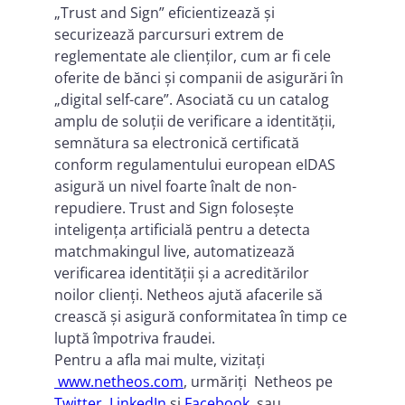
„Trust and Sign” eficientizează și
securizează parcursuri extrem de
reglementate ale clienților, cum ar fi cele
oferite de bănci și companii de asigurări în
„digital self-care”. Asociată cu un catalog
amplu de soluții de verificare a identității,
semnătura sa electronică certificată
conform regulamentului european eIDAS
asigură un nivel foarte înalt de non-
repudiere. Trust and Sign folosește
inteligența artificială pentru a detecta
matchmakingul live, automatizează
verificarea identității și a acreditărilor
noilor clienți. Netheos ajută afacerile să
crească și asigură conformitatea în timp ce
luptă împotriva fraudei.
Pentru a afla mai multe, vizitați
www.netheos.com
, urmăriți Netheos pe
Twitter
,
LinkedIn
și
Facebook
, sau