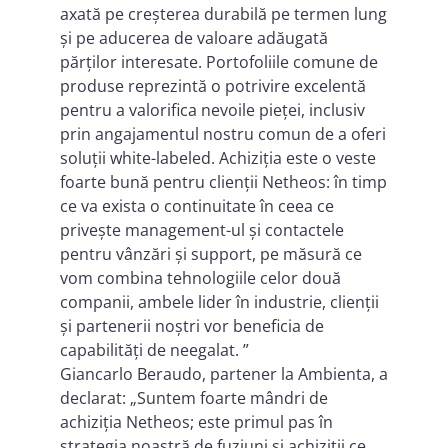
axată pe creșterea durabilă pe termen lung
și pe aducerea de valoare adăugată
părților interesate. Portofoliile comune de
produse reprezintă o potrivire excelentă
pentru a valorifica nevoile pieței, inclusiv
prin angajamentul nostru comun de a oferi
soluții white-labeled. Achiziția este o veste
foarte bună pentru clienții Netheos: în timp
ce va exista o continuitate în ceea ce
privește management-ul și contactele
pentru vânzări și support, pe măsură ce
vom combina tehnologiile celor două
companii, ambele lider în industrie, clienții
și partenerii noștri vor beneficia de
capabilități de neegalat. ”
Giancarlo Beraudo, partener la Ambienta, a
declarat: „Suntem foarte mândri de
achiziția Netheos; este primul pas în
strategia noastră de fuziuni și achiziții ce