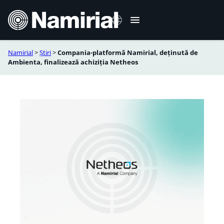
Sari
la
conținut
Namirial
>
Știri
>
Compania-platformă Namirial, deținută de
Italiano
Ambienta, finalizează achiziția Netheos
English
Deutsch
Français
Português