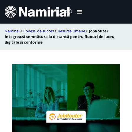
Sari
la
conținut
Namirial
>
Povești de succes
>
Resurse Umane
>
JobRouter
Italiano
integrează semnătura la distanță pentru fluxuri de lucru
digitale și conforme
English
Deutsch
Français
Español
Português