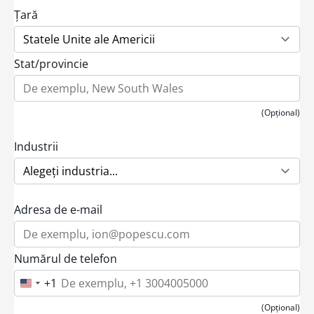
Țară
Stat/provincie
(Opțional)
Industrii
Adresa de e-mail
Numărul de telefon
+1
U
n
i
(Opțional)