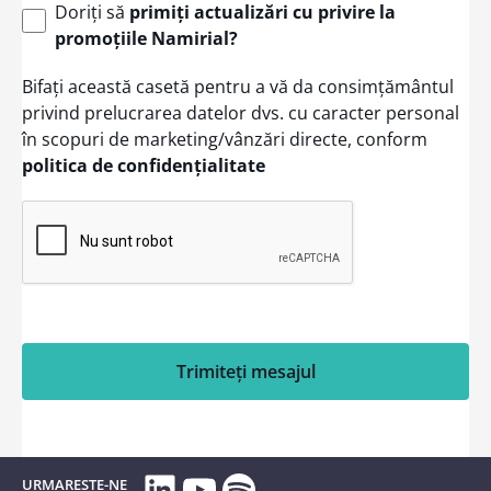
Doriți să
primiți actualizări cu privire la
promoțiile Namirial?
Bifați această casetă pentru a vă da consimțământul
privind prelucrarea datelor dvs. cu caracter personal
în scopuri de marketing/vânzări directe, conform
politica de confidențialitate
Trimiteți mesajul
LinkedIn
YouTube
Spotify
URMARESTE-NE