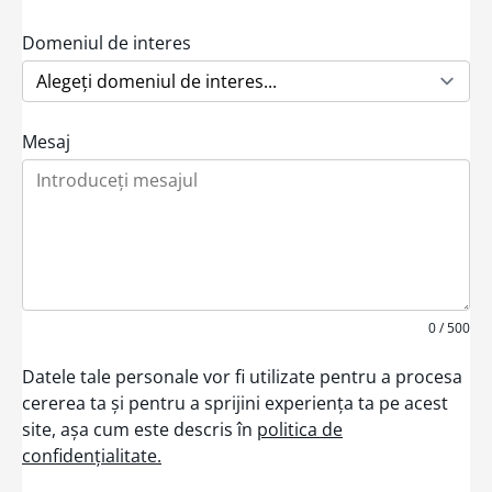
t
e
d
Domeniul de interes
S
t
a
t
e
Mesaj
s
+
1
0 / 500
Datele tale personale vor fi utilizate pentru a procesa
cererea ta și pentru a sprijini experiența ta pe acest
site, așa cum este descris în
politica de
confidențialitate.