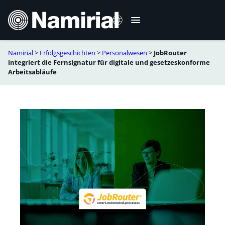
Zum
Inhalt
springen
Namirial
>
Erfolgsgeschichten
>
Personalwesen
>
JobRouter
Italiano
integriert die Fernsignatur für digitale und gesetzeskonforme
Arbeitsabläufe
English
Français
Español
Română
Português