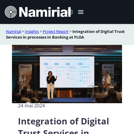
Sari
la
conținut
Namirial
>
Insights
>
Project Report
>
Integration of Digital Trust
Italiano
Services in processes in Banking at FLOA
English
Deutsch
Français
Español
Português
24 mai 2024
Integration of Digital
Trust Services in