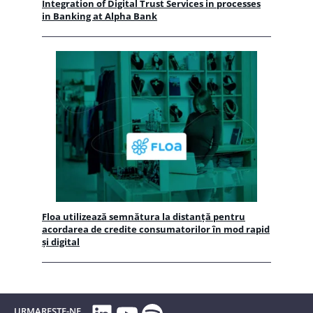
Integration of Digital Trust Services in processes
in Banking at Alpha Bank
Floa utilizează semnătura la distanță pentru
acordarea de credite consumatorilor în mod rapid
și digital
LinkedIn
YouTube
Spotify
URMARESTE-NE