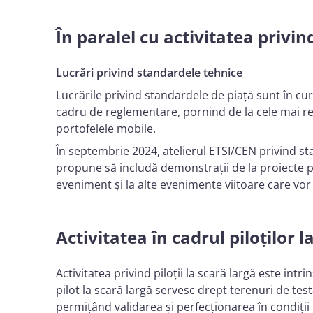
În paralel cu activitatea privin
Lucrări privind standardele tehnice
Lucrările privind standardele de piață sunt în c
cadru de reglementare, pornind de la cele mai rec
portofelele mobile.
În septembrie 2024, atelierul ETSI/CEN privind sta
propune să includă demonstrații de la proiecte pilo
eveniment și la alte evenimente viitoare care vo
Activitatea în cadrul piloților l
Activitatea privind piloții la scară largă este in
pilot la scară largă servesc drept terenuri de tes
permițând validarea și perfecționarea în condiții