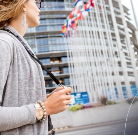
European privind definirea s
calificate și a identităților di
niști
e
Notify
Multi QTSP
Solutiile noasre pentru Rezi
Business-ului
ub
Livrare certificată
ntralizată, automatizată și
Transformați SMS-urile, e-mailurile și 
turării în mai multe țări
în comunicări cu valoare juridică cu 
SERCQ
Posta Electronica Certificata
zarea lanțului de aprovizionare și
 facturi și date
Trimite mesaje cu valoare de scrisoa
recomandată cu Posta Electronica Cer
MM-uri și profesioniști
ntru gestionarea completă și
ormă a facturilor