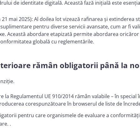
lui de identitate digitală. Această fază inițială este esenț
 21 mai 2025): Al doilea lot vizează rafinarea și extinderea s
e suplimentare pentru diverse servicii avansate, cum ar fi vali
onexe. Această abordare etapizată permite abordarea oricăror
ă conformitatea globală cu reglementările.
nterioare rămân obligatorii până la no
anziție.
e la Regulamentul UE 910/2014 rămân valabile – în special în
i introducerea corespunzătoare în browserul de liste de încr
igatorii pentru care organismele de evaluare a conformității 
oare. .