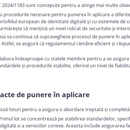
E 2024/1183 sunt concepute pentru a atinge mai multe obiect
și procedurile necesare pentru punerea în aplicare a diferit
rtofelul european de identitate digitală și cu sistemele de cer
rmărește să mențină un nivel ridicat de securitate și intero
ia va continua să supravegheze procesul de punere în aplic
Astfel, se asigură că regulamentul rămâne eficient și răspund
labora îndeaproape cu statele membre pentru a se asigura c
ndardele și procedurile stabilite, oferind un nivel de fiabilit
 acte de punere în aplicare
 două loturi pentru a asigura o abordare treptată și completă
 Primul lot se concentrează pe stabilirea standardelor, specif
digitală și a serviciilor conexe. Aceasta include asigurarea f