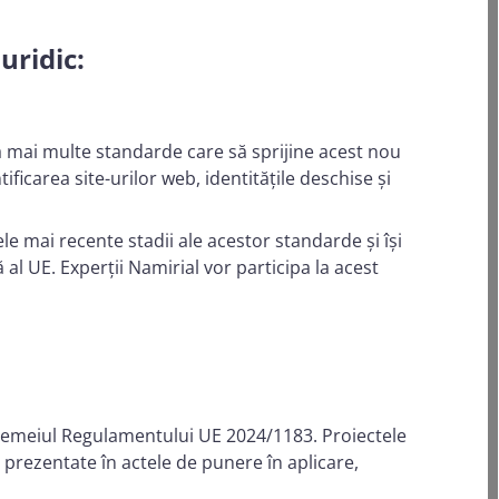
uridic:
a mai multe standarde care să sprijine acest nou
carea site-urilor web, identitățile deschise și
le mai recente stadii ale acestor standarde și își
 al UE. Experții Namirial vor participa la acest
 în temeiul Regulamentului UE 2024/1183. Proiectele
e prezentate în actele de punere în aplicare,