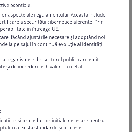
ive esențiale:
elor aspecte ale regulamentului. Aceasta include
tificare a securității cibernetice aferente. Prin
perabilitate în întreaga UE.
are, făcând ajustările necesare și adoptând noi
e la peisajul în continuă evoluție al identității
ă organismele din sectorul public care emit
ate și de încredere echivalent cu cel al
:
icațiilor și procedurilor inițiale necesare pentru
aptului că există standarde și procese