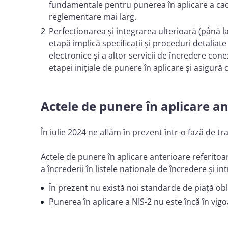
fundamentale pentru punerea în aplicare a cadru
reglementare mai larg.
Perfecționarea și integrarea ulterioară (până la
etapă implică specificații și proceduri detaliat
electronice și a altor servicii de încredere c
etapei inițiale de punere în aplicare și asigur
Actele de punere în aplicare a
În iulie 2024 ne aflăm în prezent într-o fază de tr
Actele de punere în aplicare anterioare referitoar
a încrederii în listele naționale de încredere ș
În prezent nu există noi standarde de piață obl
Punerea în aplicare a NIS-2 nu este încă în vig