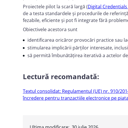
Proiectele pilot la scară largă (
Digital Credential
de a testa standardele și procedurile de referinț
fezabile, eficiente și pot fi integrate fără probl
Obiectivele acestora sunt
identificarea oricăror provocări practice sau la
stimularea implicării părților interesate, inclusi
să permită îmbunătățirea iterativă a actelor de
Lectură recomandată:
Textul consolidat: Regulamentul (UE) nr. 910/2014 
încredere pentru tranzacțiile electronice pe piaț
Ultima modificare:
30 iulie 2026