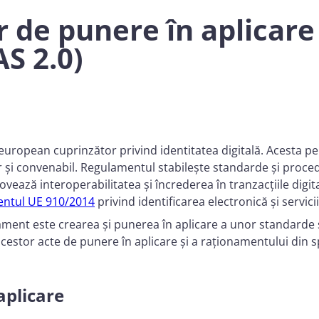
r de punere în aplicar
S 2.0)
uropean cuprinzător privind identitatea digitală. Acesta perm
r și convenabil. Regulamentul stabilește standarde și proced
vează interoperabilitatea și încrederea în tranzacțiile digit
ntul UE 910/2014
privind identificarea electronică și servic
ament este crearea și punerea în aplicare a unor standarde ș
 acestor acte de punere în aplicare și a raționamentului din 
aplicare