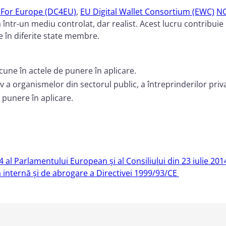
s For Europe (DC4EU)
,
EU Digital Wallet Consortium (EWC)
NO
ă într-un mediu controlat, dar realist. Acest lucru contribui
eme în diferite state membre.
cune în actele de punere în aplicare.
v a organismelor din sectorul public, a întreprinderilor private
 punere în aplicare.
al Parlamentului European și al Consiliului din 23 iulie 2014 
a internă și de abrogare a Directivei 1999/93/CE