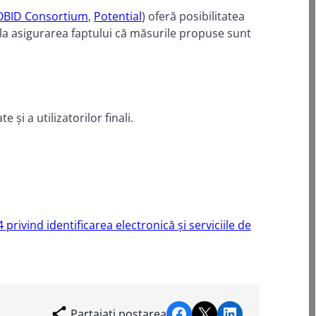
BID Consortium
,
Potential
) oferă posibilitatea
e la asigurarea faptului că măsurile propuse sunt
 și a utilizatorilor finali.
privind identificarea electronică și serviciile de
Share on Facebook
Share on X
Share on LinkedIn
Partajați postarea