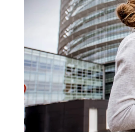
Producție
Profesio
Archive
Invoic
Document Management System
eInvoicing H
Pentru a organiza, clasifica și căuta documentele
Gestionarea ce
companiei
conformă a fac
Enterprise Content Management
EDI Hub
Gestionarea optimă a datelor și informațiilor
Pentru digitali
a schimbului de
Long Term Archiving
Facturarea I
Un hub pentru arhivarea legală pe termen lung a
documentelor
Soluție web pe
păstrarea conf