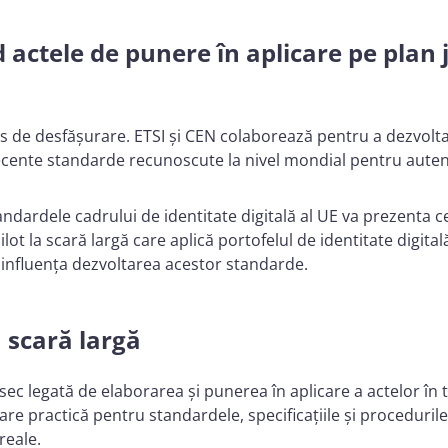
d actele de punere în aplicare pe plan j
urs de desfășurare. ETSI și CEN colaborează pentru a dezvolt
ente standarde recunoscute la nivel mondial pentru autentifi
ndardele cadrului de identitate digitală al UE va prezenta ce
t la scară largă care aplică portofelul de identitate digitală
r influența dezvoltarea acestor standarde.
a scară largă
trinsec legată de elaborarea și punerea în aplicare a actelor
tare practică pentru standardele, specificațiile și proceduril
 reale.