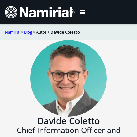
Sari
la
conținut
Namirial
>
Blog
>
Autor
>
Davide Coletto
Italiano
English
Deutsch
Français
Español
Português
Davide Coletto
Chief Information Officer and