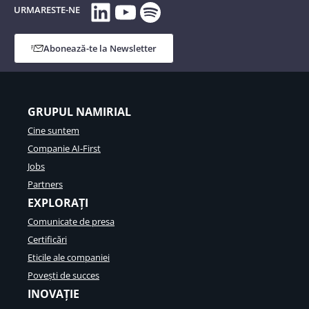
LinkedIn
YouTube
Spotify
URMARESTE-NE
Abonează-te la Newsletter
GRUPUL NAMIRIAL
Cine suntem
Companie AI-First
Jobs
Partners
EXPLORAȚI
Comunicate de presa
Certificări
Eticile ale companiei
Povești de succes
INOVAȚIE