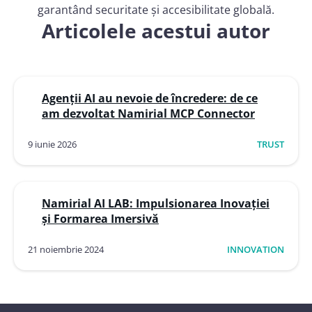
garantând securitate și accesibilitate globală.
Articolele acestui autor
Agenții AI au nevoie de încredere: de ce
am dezvoltat Namirial MCP Connector
9 iunie 2026
TRUST
Namirial AI LAB: Impulsionarea Inovației
și Formarea Imersivă
21 noiembrie 2024
INNOVATION