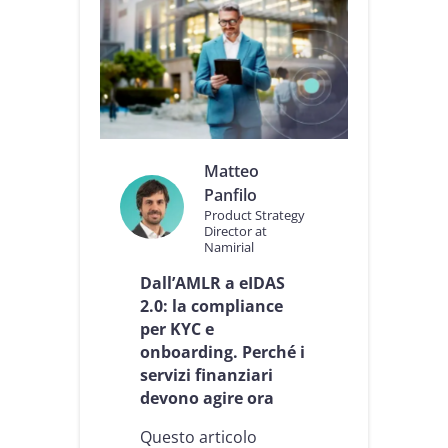
a
m
e
n
t
o
e
I
D
Matteo
A
Panfilo
S
Product Strategy
2
Director at
:
Namirial
N
a
Dall’AMLR a eIDAS
m
2.0: la compliance
i
per KYC e
r
onboarding. Perché i
i
servizi finanziari
a
l
devono agire ora
t
r
Questo articolo