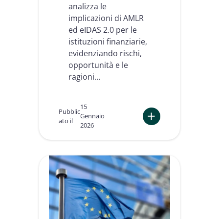
a
analizza le
l
implicazioni di AMLR
e
p
ed eIDAS 2.0 per le
r
istituzioni finanziarie,
i
evidenziando rischi,
m
opportunità e le
e
a
ragioni…
z
i
e
15
Pubblic
n
Gennaio
ato il
d
2026
:
e
D
i
a
n
l
E
l
u
’
r
A
o
M
p
L
a
R
a