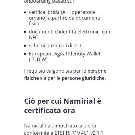
onboarding basati su:
verifica ibrida (AI + operatore
umano) a partire da documenti
fisici
documenti d’identità elettronici con
NFC
schemi nazionali di eID
European Digital Identity Wallet
(EUDIW)
I requisiti valgono sia per le
persone
fisiche
sia per le
persone giuridiche
.
Ciò per cui Namirial è
certificata ora
Namirial ha dimostrato la piena
conformità a ETSI TS 119 461 v2.1.1