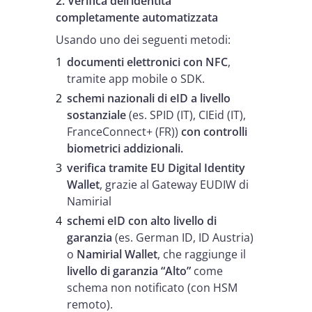
2. Verifica dell’identità
completamente automatizzata
Usando uno dei seguenti metodi:
documenti elettronici con NFC
,
tramite app mobile o SDK.
schemi nazionali di eID a livello
sostanziale
(es. SPID (IT), CIEid (IT),
FranceConnect+ (FR))
con controlli
biometrici addizionali.
verifica tramite EU Digital Identity
Wallet
, grazie al Gateway EUDIW di
Namirial
schemi eID con alto livello di
garanzia
(es. German ID, ID Austria)
o
Namirial Wallet
, che raggiunge il
livello di garanzia “Alto”
come
schema non notificato (con HSM
remoto).