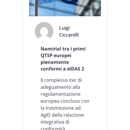
a
o
e
t
I
t
D
e
A
n
Luigi
S
e
Ciccarelli
2
r
.
e
0
l
Namirial tra i primi
:
a
QTSP europei
l
c
pienamente
a
e
c
conformi a eIDAS 2
r
o
t
m
Il complesso iter di
i
p
f
adeguamento alla
l
i
regolamentazione
i
c
europea concluso con
a
a
n
la trasmissione ad
z
c
i
AgID della relazione
e
o
integrativa di
p
n
conformità.
e
e