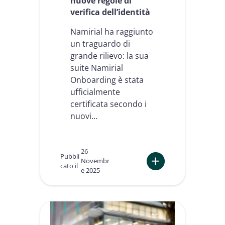
nuove regole di
verifica dell’identità
Namirial ha raggiunto
un traguardo di
grande rilievo: la sua
suite Namirial
Onboarding è stata
ufficialmente
certificata secondo i
nuovi…
26
Pubbli
Novembr
cato il
e 2025
:
R
e
g
o
l