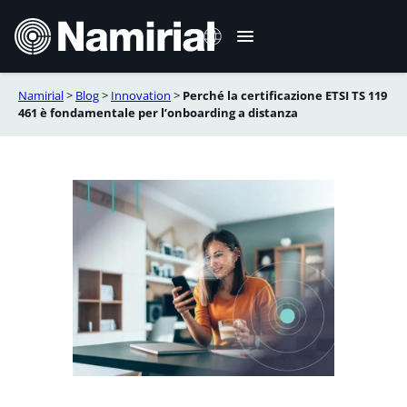
Vai
al
contenuto
Namirial
>
Blog
>
Innovation
>
Perché la certificazione ETSI TS 119
English
461 è fondamentale per l’onboarding a distanza
Deutsch
Français
Español
Română
Português