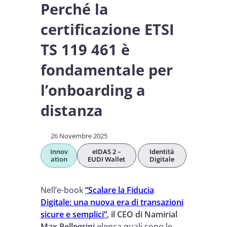
Perché la
certificazione ETSI
TS 119 461 è
fondamentale per
l’onboarding a
distanza
26 Novembre 2025
Innov
eIDAS 2 –
Identità
ation
EUDI Wallet
Digitale
Nell’e-book
“Scalare la Fiducia
Digitale: una nuova era di transazioni
sicure e semplici”
, il CEO di Namirial
Max Pellegrini
elenca quali sono le