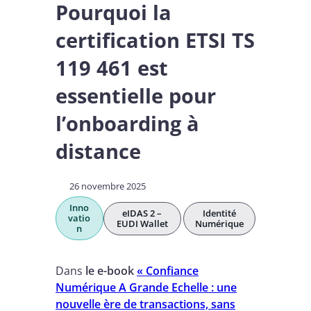
Pourquoi la
certification ETSI TS
119 461 est
essentielle pour
l’onboarding à
distance
26 novembre 2025
Inno
eIDAS 2 –
Identité
vatio
EUDI Wallet
Numérique
n
Dans
le e-book
« Confiance
Numérique A Grande Echelle : une
nouvelle ère de transactions, sans