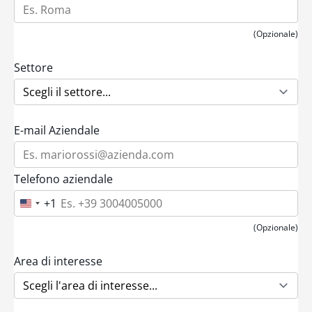
(Opzionale)
Settore
E-mail Aziendale
Telefono aziendale
+1
U
n
i
(Opzionale)
t
e
d
Area di interesse
S
t
a
t