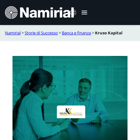
Vai
al
contenuto
Namirial
>
Storie di Successo
>
Banca e finanza
>
Kruso Kapital
English
Deutsch
Français
Español
Română
Português