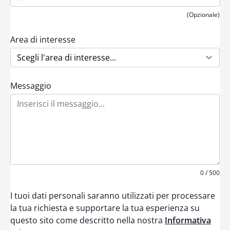
n
i
(Opzionale)
t
e
d
Area di interesse
S
t
a
t
e
Messaggio
s
+
1
0 / 500
I tuoi dati personali saranno utilizzati per processare
la tua richiesta e supportare la tua esperienza su
questo sito come descritto nella nostra
Informativa