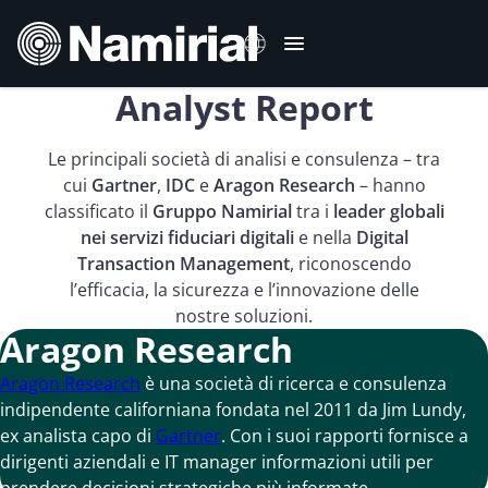
Vai
al
contenuto
Analyst Report
English
Le principali società di analisi e consulenza – tra
Deutsch
cui
Gartner
,
IDC
e
Aragon Research
– hanno
Français
classificato il
Gruppo Namirial
tra i
leader globali
Español
nei servizi fiduciari digitali
e nella
Digital
Transaction Management
, riconoscendo
Română
l’efficacia, la sicurezza e l’innovazione delle
Português
nostre soluzioni.
Aragon Research
Aragon Research
è una società di ricerca e consulenza
indipendente californiana fondata nel 2011 da Jim Lundy,
ex analista capo di
Gartner
. Con i suoi rapporti fornisce a
dirigenti aziendali e IT manager informazioni utili per
prendere decisioni strategiche più informate.