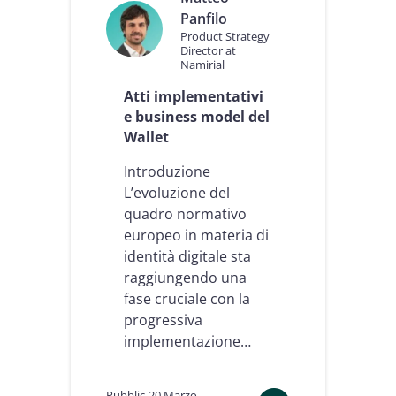
a
v
Panfilo
l
e
Product Strategy
l
p
Director at
Namirial
e
e
t
r
Atti implementativi
D
i
e business model del
i
l
g
f
Wallet
i
u
t
t
Introduzione
a
u
L’evoluzione del
l
r
quadro normativo
e
o
europeo in materia di
E
u
identità digitale sta
r
raggiungendo una
o
fase cruciale con la
p
progressiva
e
o
implementazione…
Pubblic
20 Marzo