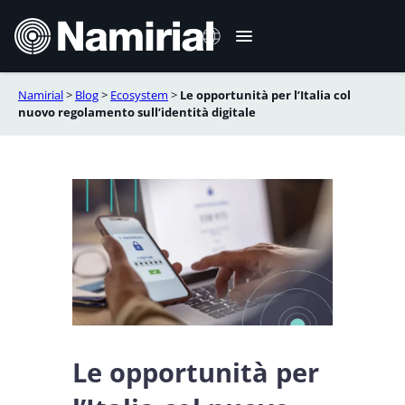
Vai
al
contenuto
Namirial
>
Blog
>
Ecosystem
>
Le opportunità per l’Italia col
English
nuovo regolamento sull’identità digitale
Deutsch
Français
Español
Română
Português
Le opportunità per