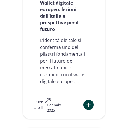
Wallet digitale
europeo: lezioni
dall’Italia e
prospettive per il
futuro
L’identità digitale si
conferma uno dei
pilastri fondamentali
per il futuro del
mercato unico
europeo, con il wallet
digitale europeo…
23
Pubblic
Gennaio
ato il
2025
:
W
a