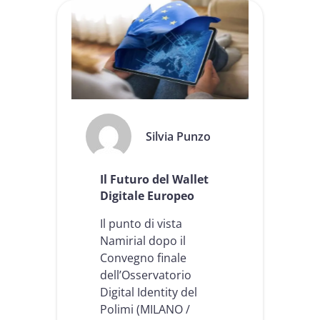
l
l
e
t
d
i
g
i
t
a
Silvia Punzo
l
e
e
Il Futuro del Wallet
u
r
Digitale Europeo
o
p
Il punto di vista
e
Namirial dopo il
o
Convegno finale
:
l
dell’Osservatorio
e
Digital Identity del
z
Polimi (MILANO /
i