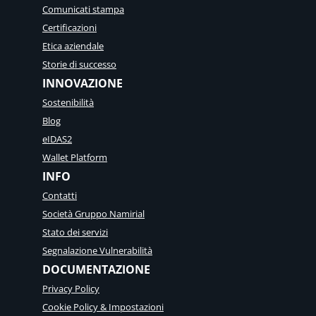
s
Comunicati stampa
i
Certificazioni
n
e
Etica aziendale
s
Storie di successo
s
INNOVAZIONE
m
o
Sostenibilità
d
Blog
e
l
eIDAS2
d
Wallet Platform
e
INFO
l
W
Contatti
a
Società Gruppo Namirial
l
l
Stato dei servizi
e
Segnalazione Vulnerabilità
t
DOCUMENTAZIONE
Privacy Policy
Cookie Policy & Impostazioni