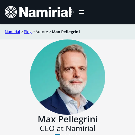
Vai
al
contenuto
Namirial
>
Blog
>
Autore
>
Max Pellegrini
English
Deutsch
Français
Español
Română
Português
Max Pellegrini
CEO at Namirial