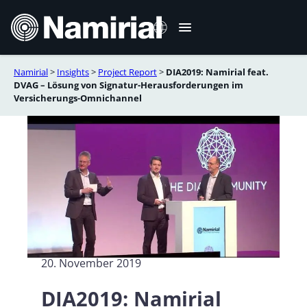
Zum
Inhalt
springen
Namirial
>
Insights
>
Project Report
>
DIA2019: Namirial feat.
Italiano
DVAG – Lösung von Signatur-Herausforderungen im
Versicherungs-Omnichannel
English
Français
Español
Română
Português
20. November 2019
DIA2019: Namirial