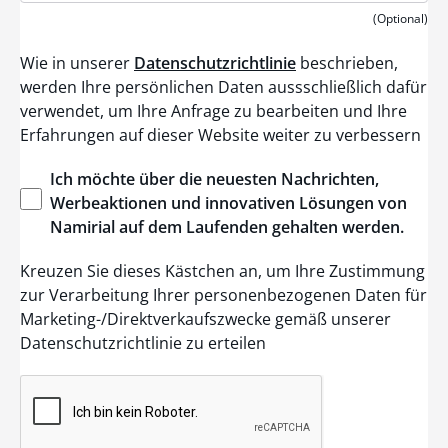
n
i
(Optional)
t
e
Wie in unserer
Datenschutzrichtlinie
beschrieben,
d
S
werden Ihre persönlichen Daten aussschließlich dafür
t
verwendet, um Ihre Anfrage zu bearbeiten und Ihre
a
t
Erfahrungen auf dieser Website weiter zu verbessern
e
s
+
Ich
möchte
über
die
neuesten
Nachrichten
,
1
Werbeaktionen
und
innovativen
Lösungen
von
Namirial
auf dem
Laufenden
gehalten
werden
.
Kreuzen Sie dieses Kästchen an, um Ihre Zustimmung
zur Verarbeitung Ihrer personenbezogenen Daten für
Marketing-/Direktverkaufszwecke gemäß unserer
Datenschutzrichtlinie zu erteilen