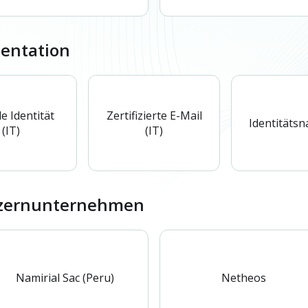
entation
le Identität
Zertifizierte E-Mail
Identitätsn
(IT)
(IT)
nzernunternehmen
Namirial Sac (Peru)
Netheos