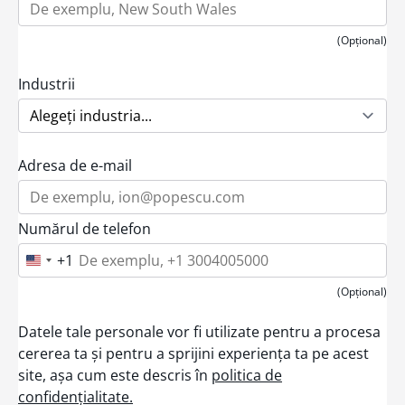
(Opțional)
Industrii
Adresa de e-mail
Numărul de telefon
+1
U
n
i
(Opțional)
t
e
Datele tale personale vor fi utilizate pentru a procesa
d
S
cererea ta și pentru a sprijini experiența ta pe acest
t
site, așa cum este descris în
politica de
a
t
confidențialitate.