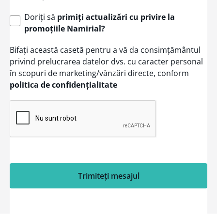
e
s
+
Doriți să
primiți actualizări cu privire la
1
promoțiile Namirial?
Bifați această casetă pentru a vă da consimțământul
privind prelucrarea datelor dvs. cu caracter personal
în scopuri de marketing/vânzări directe, conform
politica de confidențialitate
Trimiteți mesajul