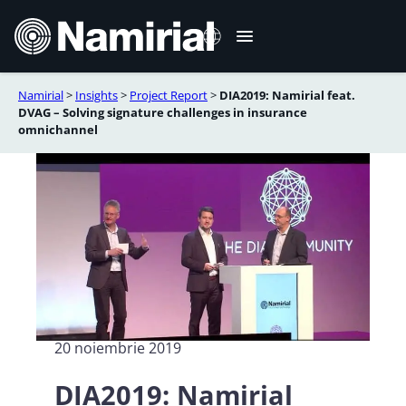
Sari
la
conținut
Namirial
>
Insights
>
Project Report
>
DIA2019: Namirial feat.
Italiano
DVAG – Solving signature challenges in insurance
omnichannel
English
Deutsch
Français
Español
Português
20 noiembrie 2019
DIA2019: Namirial