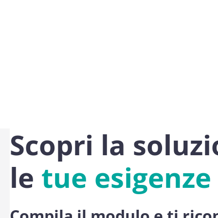
Scopri la soluz
le
tue esigenze
Compila il modulo e ti ric