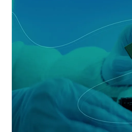
Manufacturing
Professi
Archive
Invoic
Document Management System
eInvoicing H
Per organizzare, classificare e ricercare i
Gestione centr
documenti aziendali
conforme della
Enterprise Content Management
EDI Hub
Gestione ottimale di dati e informazioni
Per digitalizza
fatture e dati
Long Term Archiving
Fatturazione
Un hub per l’archiviazione legale a lungo termine
dei documenti
Soluzione web 
conservazione 