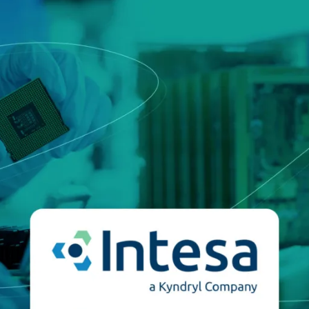
digitali
onisti
e
Notify
Multi QTSP
La nostra soluzione per la B
Resilience
ub
Recapito certificato
alizzata, automatizzata e
Trasforma SMS, email e notifiche in
 fatturazione multi-paese
comunicazioni con valore legale con 
SERCQ
Posta Elettronica Certificata
re la supply chain e lo scambio di
Invia e-mail col valore legale di una
raccomandata con Namirial PEC
 PMI & professionisti
per la gestione completa e la
a norma delle fatture