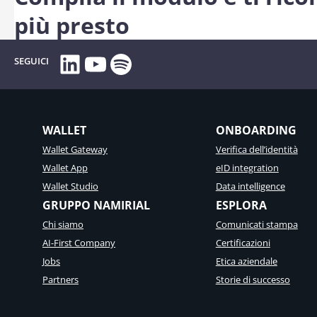
più presto
LinkedIn
YouTube
Spotify
SEGUICI
WALLET
ONBOARDING
Wallet Gateway
Verifica dell’identità
Wallet App
eID integration
Wallet Studio
Data intelligence
GRUPPO NAMIRIAL
ESPLORA
Chi siamo
Comunicati stampa
AI-First Company
Certificazioni
Jobs
Etica aziendale
Partners
Storie di successo