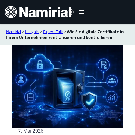
Zum
Inhalt
springen
Namirial
>
Insights
>
Expert Talk
>
Wie Sie digitale Zertifikate in
Italiano
Ihrem Unternehmen zentralisieren und kontrollieren
English
Français
Español
Română
Português
7. Mai 2026