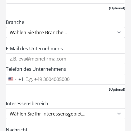
(Optional)
Branche
E-Mail des Unternehmens
Telefon des Unternehmens
+1
U
n
i
(Optional)
t
e
d
Interessensbereich
S
t
a
t
e
Nachricht