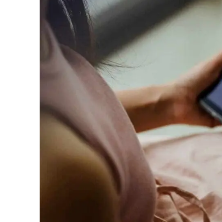
Personalwesen
Logisti
Herstellung
Profess
Archive
Invoic
Document Management System
eInvoicing H
Zur Organisation, Klassifizierung und Suche von
Zentrale, aut
Unternehmensdokumenten
Verwaltung de
Rechnungsste
Enterprise Content Management
EDI Hub
Optimales Daten- und
Informationsmanagement
Zur Digitalisie
Rechnungs- u
Long Term Archiving
Rechnungsst
Ein Hub für die rechtssichere
Langzeitarchivierung von Dokumenten
Weblösung für
vorschriftsmä
Rechnungen