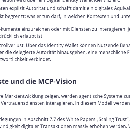
Person wird über ein Digital Identity Wallet identifiziert.
n explizit Autorität und schafft damit ein digitales Äquiva
ikt begrenzt: was er tun darf, in welchen Kontexten und un
Dokumente einzureichen oder mit Diensten zu interagieren, 
rücklich erlaubt ist.
rollverlust. Über das Identity Wallet können Nutzende Benac
 die delegierte Autorität hinausgehen, eine menschliche F
twortlichkeit verbindet.
ste und die MCP-Vision
ere Marktentwicklung zeigen, werden agentische Systeme z
 Vertrauensdiensten interagieren. In diesem Modell werden
legungen in Abschnitt 7.7 des White Papers „Scaling Trust“
igkeit digitaler Transaktionen massiv erhöhen werden. Ve