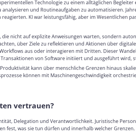
 experimentellen Technologie zu einem alltäglichen Begleite
 analysieren und Routineaufgaben zu automatisieren. Jahrel
agierten. KI war leistungsfähig, aber im Wesentlichen pas
me, die nicht auf explizite Anweisungen warten, sondern au
chten, über Ziele zu reflektieren und Aktionen über digita
 Workflows aus oder interagieren mit Dritten. Dieser Wande
 Transaktionen von Software initiiert und ausgeführt wird, 
. Produktivität kann über menschliche Grenzen hinaus skali
sprozesse können mit Maschinengeschwindigkeit orchestrie
ten vertrauen?
entität, Delegation und Verantwortlichkeit. Juristische Per
 fest, was sie tun dürfen und innerhalb welcher Grenzen. 