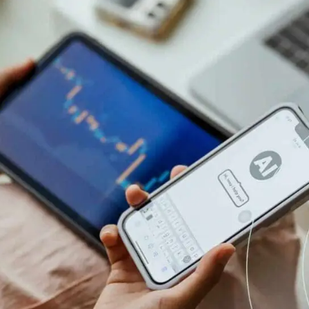
Was gibt es Neues in der e
k und Transport
Verordnung, die qualifiziert
und digitale Identitäten defi
ionelle Dienstleistungen
e
Notify
Multi QTSP
Unsere Lösung für geschäftl
ub
Beweiskräftige Zustellung
Resilienz
omatisierte und konforme
Verwandeln Sie SMS, E-Mails und
r länderübergreifenden
Benachrichtigungen mit Namirial SE
llung
rechtsgültige Mitteilungen
Zertifizierte elektronische Mails
rung der Lieferkette sowie des
Versenden Sie Nachrichten als Einsc
nd Datenaustauschs
mit unserem Zertifizierte elektronisc
ellung KMU und Freiberufler
 die umfassende Verwaltung und
ßige Aufbewahrung von