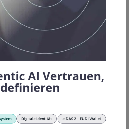
ntic AI Vertrauen,
 definieren
system
Digitale Identität
eIDAS 2 – EUDI Wallet