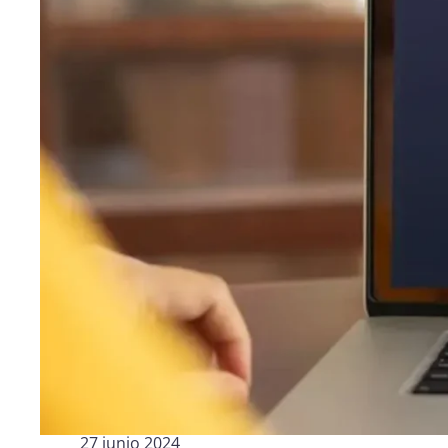
Industria Manufacturera
Profesi
Archive
Invoic
Document Management System
eInvoicing H
Para organizar, clasificar y buscar documentos
Gestión centr
empresariales
de la facturac
Enterprise Content Management
EDI Hub
Gestión óptima de datos e información
Para digitaliza
intercambio de
Long Term Archiving
Facturación 
Un hub para el archivado legal a largo plazo de
documentos
Solución web p
conforme a la 
27 junio 2024