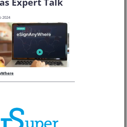
as
Expert Talk
o 2024
yWhere