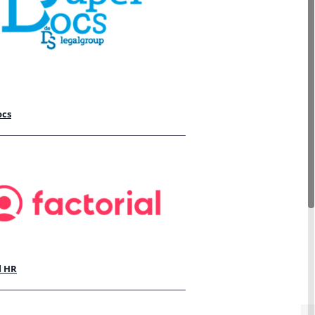
ocs
l HR