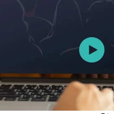
Novedades del reglamento
que define los servicios cual
onales
las identidades digitales
e
Notify
Multi QTSP
Nuestra solución para la resi
empresarial
ub
Comunicación certificada
alizada, automatizada y conforme
Convierte los SMS, los correos electr
ión en varios países
notificaciones en comunicaciones con
con Namirial SERCQ
Correo electrónico certificado
r la cadena de suministro y el
 facturas y datos
Envía mensajes con valor de correo c
con el servicio de Correo electrónico 
pymes y profesionales
ara la gestión integral y el archivo
normativa de las facturas