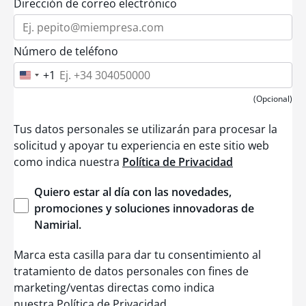
Dirección de correo electrónico
Número de teléfono
+1
U
n
i
(Opcional)
t
e
Tus datos personales se utilizarán para procesar la
d
S
solicitud y apoyar tu experiencia en este sitio web
t
como indica nuestra
Política de Privacidad
a
t
e
Quiero
estar
al día con las
novedades
,
s
+
promociones
y
soluciones
innovadoras
de
1
Namirial
.
Marca esta casilla para dar tu consentimiento al
tratamiento de datos personales con fines de
marketing/ventas directas como indica
nuestra Política de Privacidad