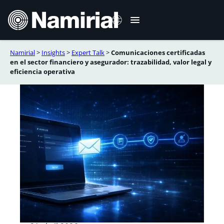
Saltar
al
contenido
Namirial
>
Insights
>
Expert Talk
>
Comunicaciones certificadas
Italiano
en el sector financiero y asegurador: trazabilidad, valor legal y
eficiencia operativa
English
Deutsch
Français
Română
Português