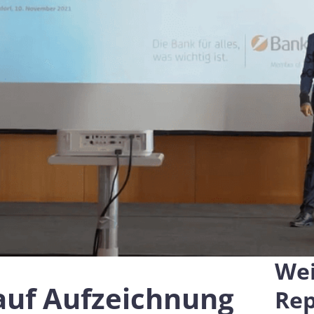
Was gibt es Neues in der e
k und Transport
Verordnung, die qualifiziert
und digitale Identitäten defi
ionelle Dienstleistungen
e
Notify
Multi QTSP
Unsere Lösung für geschäftl
ub
Beweiskräftige Zustellung
Resilienz
omatisierte und konforme
Verwandeln Sie SMS, E-Mails und
r länderübergreifenden
Benachrichtigungen mit Namirial SE
llung
rechtsgültige Mitteilungen
Zertifizierte elektronische Mails
rung der Lieferkette sowie des
Versenden Sie Nachrichten als Einsc
nd Datenaustauschs
mit unserem Zertifizierte elektronisc
ellung KMU und Freiberufler
 die umfassende Verwaltung und
ßige Aufbewahrung von
Wei
 auf Aufzeichnung
Rep