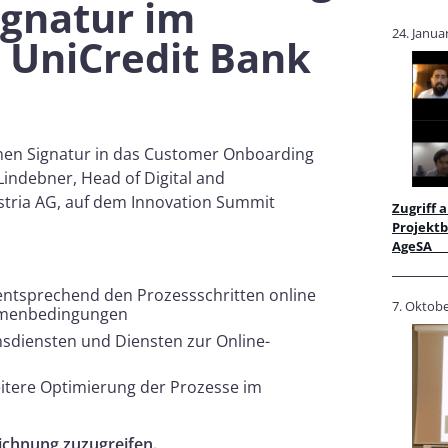
ignatur im
24. Janua
 UniCredit Bank
schen Signatur in das Customer Onboarding
Lindebner, Head of Digital and
stria AG, auf dem Innovation Summit
Zugriff 
Projektb
AgeS
 entsprechend den Prozessschritten online
7. Oktob
Rahmenbedingungen
nsdiensten und Diensten zur Online-
itere Optimierung der Prozesse im
ichnung zuzugreifen.