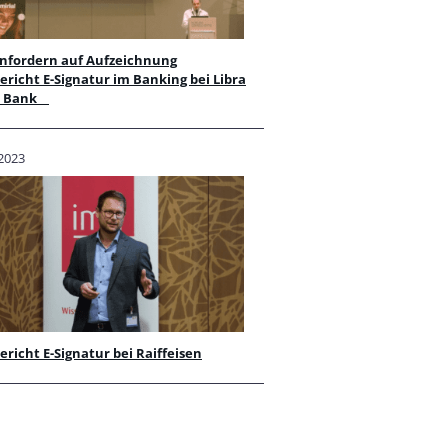
anfordern auf Aufzeichnung
ericht E-Signatur im Banking bei Libra
et Bank
 2023
ericht E-Signatur bei Raiffeisen