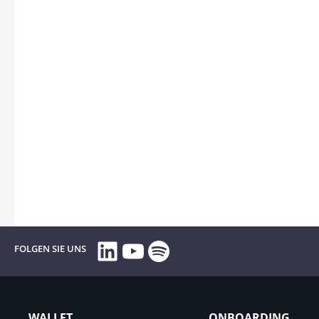
LinkedIn
YouTube
Spotify
FOLGEN SIE UNS
WALLET
ONBOARDING