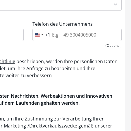
Telefon des Unternehmens
+1
U
n
i
(Optional)
t
e
d
htlinie
beschrieben, werden Ihre persönlichen Daten
S
t
det, um Ihre Anfrage zu bearbeiten und Ihre
a
te weiter zu verbessern
t
e
s
+
sten
Nachrichten
,
Werbeaktionen
und
innovativen
1
uf dem
Laufenden
gehalten
werden
.
an, um Ihre Zustimmung zur Verarbeitung Ihrer
r Marketing-/Direktverkaufszwecke gemäß unserer