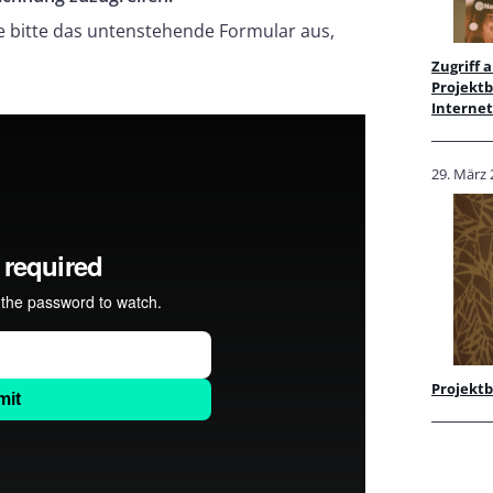
ie bitte das untenstehende Formular aus,
Zugriff 
Projektb
Intern
29. März
Projektb