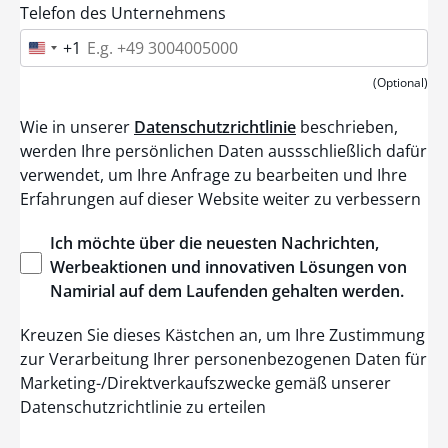
Telefon des Unternehmens
+1
U
n
i
(Optional)
t
e
Wie in unserer
Datenschutzrichtlinie
beschrieben,
d
S
werden Ihre persönlichen Daten aussschließlich dafür
t
verwendet, um Ihre Anfrage zu bearbeiten und Ihre
a
t
Erfahrungen auf dieser Website weiter zu verbessern
e
s
+
Ich
möchte
über
die
neuesten
Nachrichten
,
1
Werbeaktionen
und
innovativen
Lösungen
von
Namirial
auf dem
Laufenden
gehalten
werden
.
Kreuzen Sie dieses Kästchen an, um Ihre Zustimmung
zur Verarbeitung Ihrer personenbezogenen Daten für
Marketing-/Direktverkaufszwecke gemäß unserer
Datenschutzrichtlinie zu erteilen