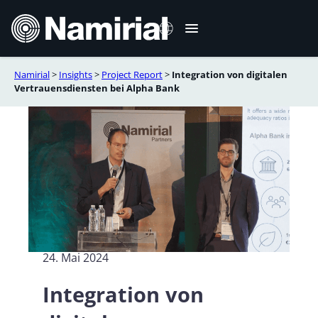
Zum
Inhalt
springen
Namirial
>
Insights
>
Project Report
>
Integration von digitalen
Italiano
Vertrauensdiensten bei Alpha Bank
English
Français
Español
Română
Português
24. Mai 2024
Integration von