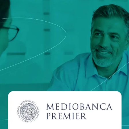
Was gibt es Neues in der e
k und Transport
Verordnung, die qualifiziert
und digitale Identitäten defi
ionelle Dienstleistungen
e
Notify
Multi QTSP
Unsere Lösung für geschäftl
ub
Beweiskräftige Zustellung
Resilienz
omatisierte und konforme
Verwandeln Sie SMS, E-Mails und
r länderübergreifenden
Benachrichtigungen mit Namirial SE
llung
rechtsgültige Mitteilungen
Zertifizierte elektronische Mails
rung der Lieferkette sowie des
Versenden Sie Nachrichten als Einsc
nd Datenaustauschs
mit unserem Zertifizierte elektronisc
ellung KMU und Freiberufler
 die umfassende Verwaltung und
ßige Aufbewahrung von