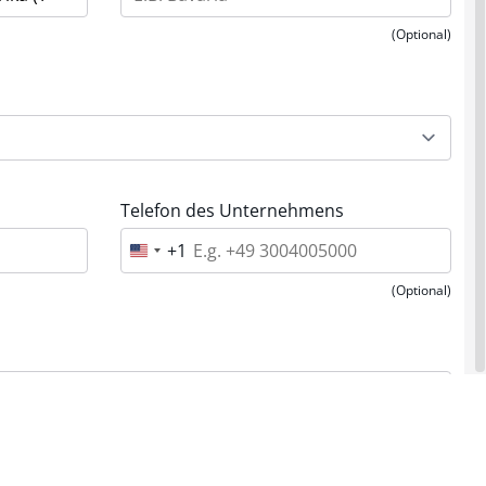
(Optional)
Telefon des Unternehmens
+1
U
n
i
(Optional)
t
e
d
S
t
a
t
e
s
+
1