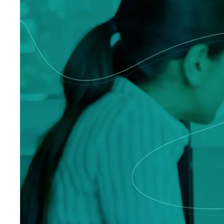
Personalwesen
Logisti
Herstellung
Profess
Archive
Invoic
Document Management System
eInvoicing H
Zur Organisation, Klassifizierung und Suche von
Zentrale, aut
Unternehmensdokumenten
Verwaltung de
Rechnungsste
Enterprise Content Management
EDI Hub
Optimales Daten- und
Informationsmanagement
Zur Digitalisie
Rechnungs- u
Long Term Archiving
Rechnungsst
Ein Hub für die rechtssichere
Langzeitarchivierung von Dokumenten
Weblösung für
vorschriftsmä
Rechnungen